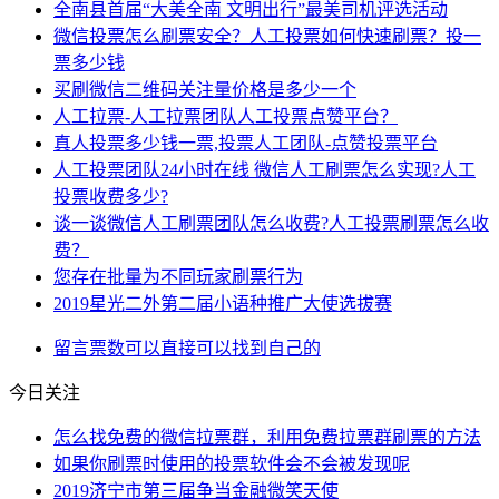
全南县首届“大美全南 文明出行”最美司机评选活动
微信投票怎么刷票安全？人工投票如何快速刷票？投一
票多少钱
买刷微信二维码关注量价格是多少一个
人工拉票-人工拉票团队人工投票点赞平台？
真人投票多少钱一票,投票人工团队-点赞投票平台
人工投票团队24小时在线 微信人工刷票怎么实现?人工
投票收费多少?
谈一谈微信人工刷票团队怎么收费?人工投票刷票怎么收
费？
您存在批量为不同玩家刷票行为
2019星光二外第二届小语种推广大使选拔赛
留言
票数
可以直接
可以找到
自己的
今日关注
怎么找免费的微信拉票群，利用免费拉票群刷票的方法
如果你刷票时使用的投票软件会不会被发现呢
2019济宁市第三届争当金融微笑天使