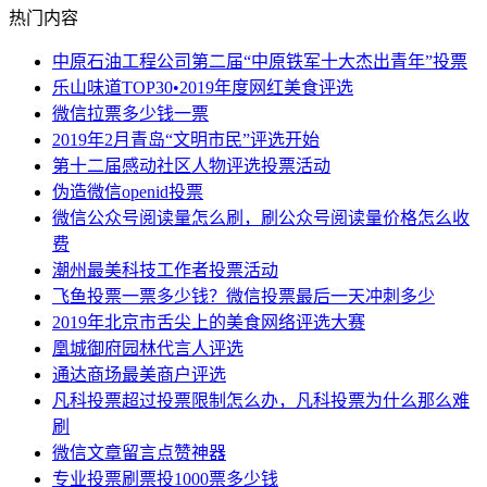
热门内容
中原石油工程公司第二届“中原铁军十大杰出青年”投票
乐山味道TOP30•2019年度网红美食评选
微信拉票多少钱一票
2019年2月青岛“文明市民”评选开始
第十二届感动社区人物评选投票活动
伪造微信openid投票
微信公众号阅读量怎么刷，刷公众号阅读量价格怎么收
费
潮州最美科技工作者投票活动
飞鱼投票一票多少钱？微信投票最后一天冲刺多少
2019年北京市舌尖上的美食网络评选大赛
凰城御府园林代言人评选
通达商场最美商户评选
凡科投票超过投票限制怎么办，凡科投票为什么那么难
刷
微信文章留言点赞神器
专业投票刷票投1000票多少钱