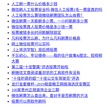
人工刷一票什么价格多少钱
微信刷人工投票安全吗,微信人工投票1毛一票是真的吗
人工投票怎么算钱微信刷票团队怎么收费？
微信刷票一天能刷多少票，一小时能刷多少票
微信投票真人投票价格是多少钱一票
投票被锁多长时间能解除锁定
凡科投票怎么刷，为什么凡科刷票价格高
网上微信投票可以买吗
《上将洪学智》观后感投票
不忘初心、牢记使命——我的住户故事&图文、短视频
大赛
第三届“十佳警属”评选投票开始啦
刷微信文章阅读量浏览的工具软件有没有
“十佳的哥的姐”“十佳公交车驾驶员”评选
龙灯金套餐杯--2019我是粮王网络海选庆安赛区
100家贵州正规装饰企业三期
微信刷票怎么查出来，查对手是否刷票的方法
投票可以用软件刷吗