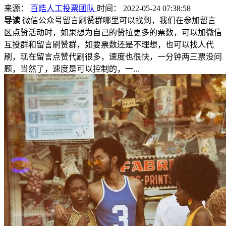
来源：
百皓人工投票团队
时间： 2022-05-24 07:38:58
导读
微信公众号留言刷赞群哪里可以找到，我们在参加留言
区点赞活动时，如果想为自己的赞拉更多的票数，可以加微信
互投群和留言刷赞群，如要票数还是不理想，也可以找人代
刷，现在留言点赞代刷很多，速度也很快，一分钟两三票没问
题，当然了，速度是可以控制的，一...