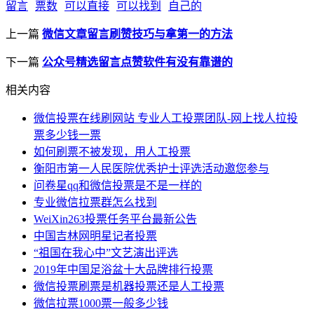
留言
票数
可以直接
可以找到
自己的
上一篇
微信文章留言刷赞技巧与拿第一的方法
下一篇
公众号精选留言点赞软件有没有靠谱的
相关内容
微信投票在线刷网站 专业人工投票团队-网上找人拉投
票多少钱一票
如何刷票不被发现，用人工投票
衡阳市第一人民医院优秀护士评选活动邀您参与
问卷星qq和微信投票是不是一样的
专业微信拉票群怎么找到
WeiXin263投票任务平台最新公告
中国吉林网明星记者投票
“祖国在我心中”文艺演出评选
2019年中国足浴盆十大品牌排行投票
微信投票刷票是机器投票还是人工投票
微信拉票1000票一般多少钱