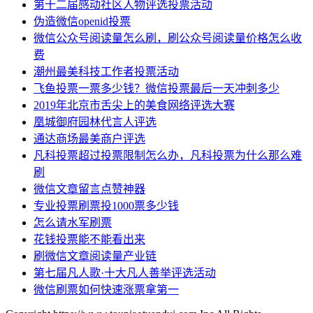
第十二届感动社区人物评选投票活动
伪造微信openid投票
微信公众号阅读量怎么刷，刷公众号阅读量价格怎么收
费
潮州最美科技工作者投票活动
飞鱼投票一票多少钱？微信投票最后一天冲刺多少
2019年北京市舌尖上的美食网络评选大赛
凰城御府园林代言人评选
通达商场最美商户评选
凡科投票超过投票限制怎么办，凡科投票为什么那么难
刷
微信文章留言点赞神器
专业投票刷票投1000票多少钱
怎么请水军刷票
花钱投票能不能看出来
刷微信文章阅读量产业链
第七届凡人歌·十大凡人善举评选活动
微信刷票如何快速涨票拿第一