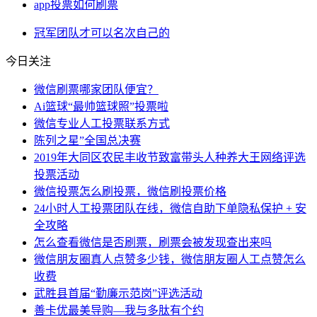
app投票如何刷票
冠军
团队
才可以
名次
自己的
今日关注
微信刷票哪家团队便宜？
Ai篮球“最帅篮球照”投票啦
微信专业人工投票联系方式
陈列之星”全国总决赛
2019年大同区农民丰收节致富带头人种养大王网络评选
投票活动
微信投票怎么刷投票，微信刷投票价格
24小时人工投票团队在线，微信自助下单隐私保护 + 安
全攻略
怎么查看微信是否刷票，刷票会被发现查出来吗
微信朋友圈真人点赞多少钱，微信朋友圈人工点赞怎么
收费
武胜县首届“勤廉示范岗”评选活动
善卡优最美导购—我与多肽有个约