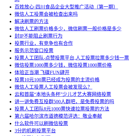
百姓放心·四川食品企业大型推广活动（第一期）
微信人工投票会被检查出来吗
解决刷票的方法
微信人工刷票价格多少，微信刷票一般价格是多少
封IP不能阻止刷票行为
投票行业，有竞争也有合作
服务示范窗口投票
投票人工团队-点赞投票平台,人工投票拉票多少钱一票
微信投票1000票多少钱，微信投票1000票价格
体验正当潮 飞碟FUN肆开
投票10元100票已经成为投票的主流价格
微信人工投票人工投票会被发现么？
云和首届“本地头条杯”少儿才艺大赛网络投票
讲一讲免费互投群500人群吧，是免费投票的吗
投票人工团队8元1000票快速拉票投票的方法
第六届哈尔滨市道德模范评选：敬业奉献
什么软件可以刷微信投票
3分的机刷投票平台