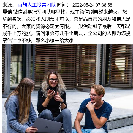
来源：
百皓人工投票团队
时间： 2022-05-24 07:38:58
导读
微信刷票冠军团队哪里找，现在微信刷票越来越火，想
拿到名次，必须找人刷票才可以，只是靠自己的朋友和亲人是
不行的，大家的资源必定太有限，一般活动到了最后一天都是
成千上万的涨，请问谁会有几千个朋友，全公司的人都为您投
票估计也不够，那么小编来给大家...