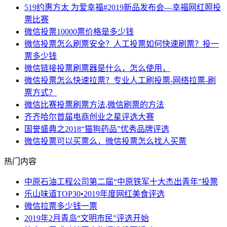
519约惠方太 为爱幸福#2019新品发布会—幸福网红照投
票比赛
微信投票10000票价格是多少钱
微信投票怎么刷票安全？人工投票如何快速刷票？投一
票多少钱
微信链接投票刷票器是什么，怎么使用，
微信投票怎么快速拉票？专业人工刷投票-网络拉票-刷
票方式？
微信比赛投票刷票方法,微信刷票的方法
齐齐哈尔首届电商创业之星评选大赛
国誉盛典之2018“猫狗药品”优秀品牌评选
微信投票可以买票么，微信投票怎么找人买票
热门内容
中原石油工程公司第二届“中原铁军十大杰出青年”投票
乐山味道TOP30•2019年度网红美食评选
微信拉票多少钱一票
2019年2月青岛“文明市民”评选开始