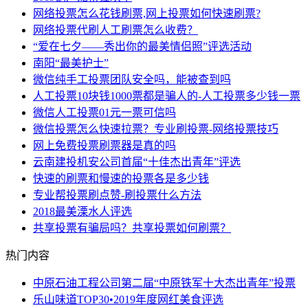
网络投票怎么花钱刷票,网上投票如何快速刷票?
网络投票代刷人工刷票怎么收费？
“爱在七夕——秀出你的最美情侣照”评选活动
南阳“最美护士”
微信纯手工投票团队安全吗，能被查到吗
人工投票10块钱1000票都是骗人的-人工投票多少钱一票
微信人工投票01元一票可信吗
微信投票怎么快速拉票？专业刷投票-网络投票技巧
网上免费投票刷票器是真的吗
云南建投机安公司首届“十佳杰出青年”评选
快速的刷票和慢速的投票各是多少钱
专业帮投票刷点赞-刷投票什么方法
2018最美溧水人评选
共享投票有骗局吗？共享投票如何刷票？
热门内容
中原石油工程公司第二届“中原铁军十大杰出青年”投票
乐山味道TOP30•2019年度网红美食评选