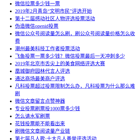
微信拉票多少钱一票
2019年2月青岛“文明市民”评选开始
第十二届感动社区人物评选投票活动
伪造微信openid投票
微信公众号阅读量怎么刷，刷公众号阅读量价格怎么收
费
潮州最美科技工作者投票活动
飞鱼投票一票多少钱？微信投票最后一天冲刺多少
2019年北京市舌尖上的美食网络评选大赛
凰城御府园林代言人评选
通达商场最美商户评选
凡科投票超过投票限制怎么办，凡科投票为什么那么难
刷
微信文章留言点赞神器
专业投票刷票投1000票多少钱
怎么请水军刷票
花钱投票能不能看出来
刷微信文章阅读量产业链
第七届凡人歌·十大凡人善举评选活动