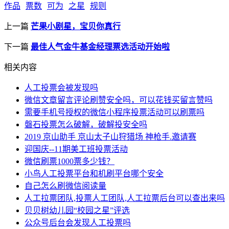
作品
票数
可为
之星
规则
上一篇
芒果小剧星，宝贝你真行
下一篇
最佳人气金牛基金经理票选活动开始啦
相关内容
人工投票会被发现吗
微信文章留言评论刷赞安全吗，可以花钱买留言赞吗
需要手机号授权的微信小程序投票活动可以刷票吗
磐石投票怎么破解，破解投安全吗
2019 京山助手 京山太子山狩猎场 神枪手.邀请赛
迎国庆--11期美工班投票活动
微信刷票1000票多少钱？
小鸟人工投票平台和机刷平台哪个安全
自己怎么刷微信阅读量
人工拉票团队,投票人工团队,人工拉票后台可以查出来吗
贝贝树幼儿园“校园之星”评选
公众号后台会发现人工投票吗