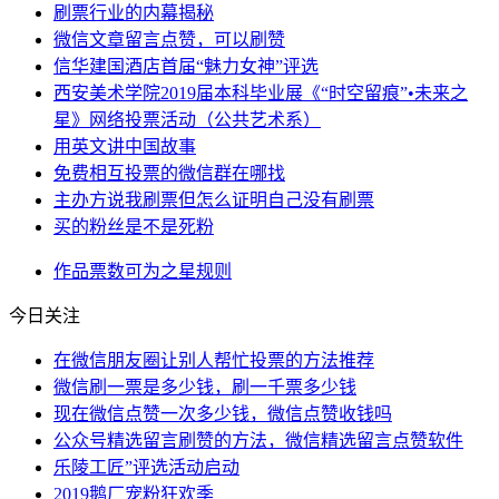
刷票行业的内幕揭秘
微信文章留言点赞，可以刷赞
信华建国酒店首届“魅力女神”评选
西安美术学院2019届本科毕业展《“时空留痕”•未来之
星》网络投票活动（公共艺术系）
用英文讲中国故事
免费相互投票的微信群在哪找
主办方说我刷票但怎么证明自己没有刷票
买的粉丝是不是死粉
作品
票数
可为
之星
规则
今日关注
在微信朋友圈让别人帮忙投票的方法推荐
微信刷一票是多少钱，刷一千票多少钱
现在微信点赞一次多少钱，微信点赞收钱吗
公众号精选留言刷赞的方法，微信精选留言点赞软件
乐陵工匠”评选活动启动
2019鹅厂宠粉狂欢季