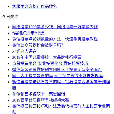
客服
主办方
均可
作品
姓名
今日关注
网络投票1000票多少钱，网络投票一万票多少钱
“嘉和好少年”评选
微信投票点赞刷数量的方法，快速手机投票教程
微信公众号刷粉会被封号吗？
寿光好人评选
2019年中国儿童餐椅十大品牌排行投票
点赞投票平台-专业投票平台-微信拉票技巧
微信怎么刷票微信刷票团队人工投票团队安全吗？
网上人工投票是真的吗,人工投票真得不能被发现吗
微信里投票送钻石是真的吗，钻石投票合法吗属于诈骗
嘛
菲尔顿艺术馆双十一感恩回馈
2019云南首届百旗争艳旗袍大赛
微信投票拉票技巧和方法及微信拉票群人工拉票专业团
队