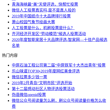
青海海峡最“美”天使评选，快帮忙投票
微信人工投票真实吗,是不是真人投的
2019年中国纸巾十大品牌排行投票
萧山校园气象节绘画大赛
人工投票是什么，机刷投票是什么？
齐河经济开发区“劳动模范”候选人投票活动
2020年度智能家居十大品牌评选-智家网—十佳产品候选
名单
热门内容
中原石油工程公司第二届“中原铁军十大杰出青年”投票
乐山味道TOP30•2019年度网红美食评选
微信拉票多少钱一票
2019年2月青岛“文明市民”评选开始
第十二届感动社区人物评选投票活动
伪造微信openid投票
微信公众号阅读量怎么刷，刷公众号阅读量价格怎么收
费