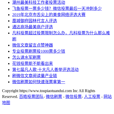
潮州最美科技工作者投票活动
飞鱼投票一票多少钱？微信投票最后一天冲刺多少
2019年北京市舌尖上的美食网络评选大赛
凰城御府园林代言人评选
通达商场最美商户评选
凡科投票超过投票限制怎么办，凡科投票为什么那么难
刷
微信文章留言点赞神器
专业投票刷票投1000票多少钱
怎么请水军刷票
花钱投票能不能看出来
第七届凡人歌·十大凡人善举评选活动
刷微信文章阅读量产业链
微信刷票如何快速涨票拿第一
Copyright https://www.toupiaotuandui.com Inc All Rights
Reserved.
百皓投票团队
-
微信刷票
-
微信投票
-
人工投票
-
网站
地图