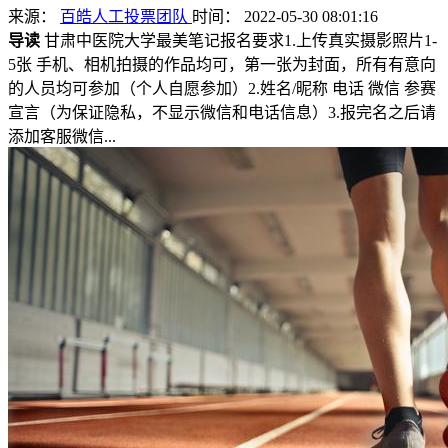
来源：
百皓人工投票团队
时间： 2022-05-30 08:01:16
导读
甘肃中医院大学最美笔记报名要求1.上传真实摄影照片1-
5张 手机、相机拍摄的作品均可，第一张为封面，所有有意向
的人员均可参加（个人自愿参加）2.姓名/昵称 电话 微信 参赛
宣言（为保证隐私，不显示微信和电话信息）3.报完名之后请
添加客服微信...