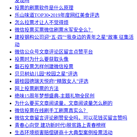
发现吗
投票的刷票软件是什么原理
乐山味道TOP30•2019年度网红美食评选
怎么拉票才让人不觉得烦
微信投票买票微信刷票水军安全么？
建投钢构公司迎“五·四”“我身边的青年之星”故事 征集活
动
微信公众号文章评论区留言点赞平台
投票时为什么要获取头像
磐石投票怎样创建微信投票
贝贝树幼儿园“校园之星”评选
碧桂园德瑞天悦府|“精致女人”评选
网上投票刷票的方法
绝味15周年梦想盛典-主题礼物全民创
为什么要买文章阅读量，文章阅读量怎么刷的
微信投票在线刷手工刷票真实么？
微信文章留言评论刷赞安全吗，可以花钱买留言赞吗
青春心向党 建功新时代||脱贫路上青春榜样
生态环境损害赔偿磋商十大典型案例投票活动