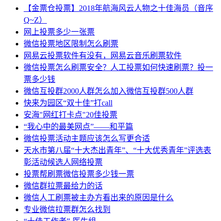
【金票仓投票】2018年航海风云人物之十佳海员（音序
Q~Z）
网上投票多少一张票
微信投票地区限制怎么刷票
网易云投票软件有没有，网易云音乐刷票软件
微信投票怎么刷票安全？人工投票如何快速刷票？投一
票多少钱
微信互投群2000人群怎么加入微信互投群500人群
快来为园区“双十佳”打call
安海"网红打卡点"20佳投票
“我心中的最美网点”——和平篇
微信投票活动主题应该怎么写更合适
天水市第八届“十大杰出青年”、“十大优秀青年”评选表
彰活动候选人网络投票
投票帮刷票微信投票多少钱一票
微信群拉票最给力的话
微信人工刷票被主办方看出来的原因是什么
专业微信拉票群怎么找到