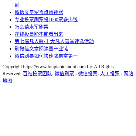
刷
微信文章留言点赞神器
专业投票刷票投1000票多少钱
怎么请水军刷票
花钱投票能不能看出来
第七届凡人歌·十大凡人善举评选活动
刷微信文章阅读量产业链
微信刷票如何快速涨票拿第一
Copyright https://www.toupiaotuandui.com Inc All Rights
Reserved.
百皓投票团队
-
微信刷票
-
微信投票
-
人工投票
-
网站
地图