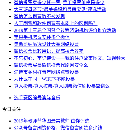
微信投票卖多少钱一票 ,手工投票价格是多少
大三班母亲节“最美妈妈和最萌宝贝”评选活动
微信怎么刷票数不被发现
人工刷票和软件刷票有本质上的区别吗？
2019第十三届全国暨全过程咨询机构评价推介活动
苹果手机怎么安装多个微信
奥斯哥纳晶选设计大赛网络投票
微信拉票比较用语，提高拉票效率
不忘初心、牢记使命——我的住户故事图文、短视频大
微信投票买票微信投票代刷网安全么
淄博市乡村好青年网络点赞投票
为什么在同一WIFI下不能投票
真人投票-真人拉票-真人刷票微信刷投票靠谱么
选手
赛区
编号
澳际
音乐
今日关注
2019年教师节华图最美教师 由你评选
公众号留言刷赞价格，微信留言刷赞多少钱