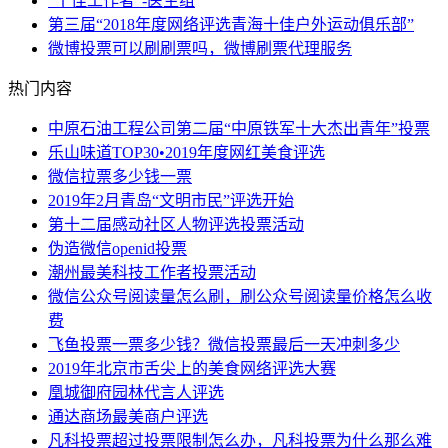
“十佳工作者”-医生组
第三届“2018年度网络评选青海十佳户外运动俱乐部”
微博投票可以刷刷票吗，微博刷票代理服务
热门内容
中原石油工程公司第二届“中原铁军十大杰出青年”投票
乐山味道TOP30•2019年度网红美食评选
微信拉票多少钱一票
2019年2月青岛“文明市民”评选开始
第十二届感动社区人物评选投票活动
伪造微信openid投票
潮州最美科技工作者投票活动
微信公众号阅读量怎么刷，刷公众号阅读量价格怎么收
费
飞鱼投票一票多少钱？微信投票最后一天冲刺多少
2019年北京市舌尖上的美食网络评选大赛
凰城御府园林代言人评选
通达商场最美商户评选
凡科投票超过投票限制怎么办，凡科投票为什么那么难