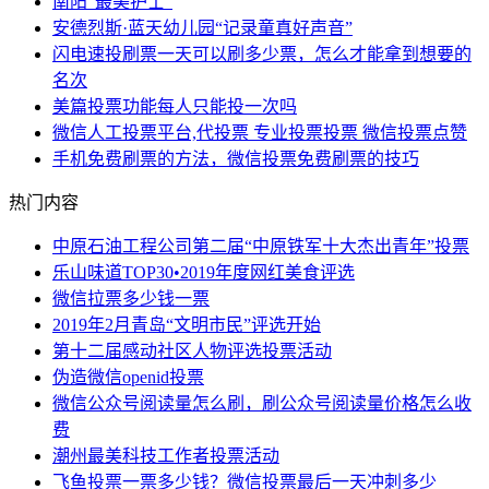
南阳“最美护士”
安德烈斯·蓝天幼儿园“记录童真好声音”
闪电速投刷票一天可以刷多少票，怎么才能拿到想要的
名次
美篇投票功能每人只能投一次吗
微信人工投票平台,代投票 专业投票投票 微信投票点赞
手机免费刷票的方法，微信投票免费刷票的技巧
热门内容
中原石油工程公司第二届“中原铁军十大杰出青年”投票
乐山味道TOP30•2019年度网红美食评选
微信拉票多少钱一票
2019年2月青岛“文明市民”评选开始
第十二届感动社区人物评选投票活动
伪造微信openid投票
微信公众号阅读量怎么刷，刷公众号阅读量价格怎么收
费
潮州最美科技工作者投票活动
飞鱼投票一票多少钱？微信投票最后一天冲刺多少