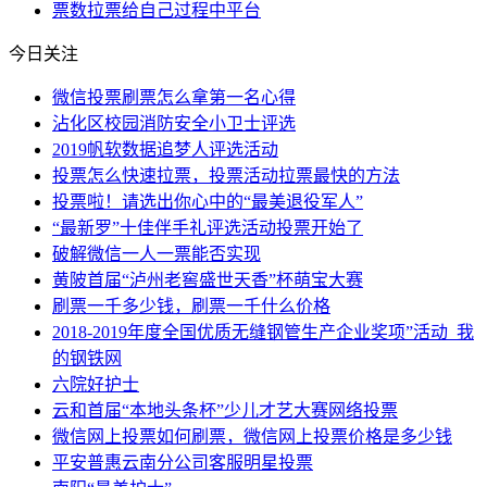
票数
拉票
给自己
过程中
平台
今日关注
微信投票刷票怎么拿第一名心得
沾化区校园消防安全小卫士评选
2019帆软数据追梦人评选活动
投票怎么快速拉票，投票活动拉票最快的方法
投票啦！请选出你心中的“最美退役军人”
“最新罗”十佳伴手礼评选活动投票开始了
破解微信一人一票能否实现
黄陂首届“泸州老窖盛世天香”杯萌宝大赛
刷票一千多少钱，刷票一千什么价格
2018-2019年度全国优质无缝钢管生产企业奖项”活动_我
的钢铁网
六院好护士
云和首届“本地头条杯”少儿才艺大赛网络投票
微信网上投票如何刷票，微信网上投票价格是多少钱
平安普惠云南分公司客服明星投票