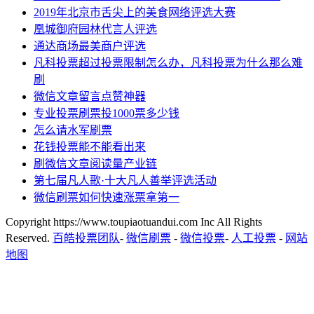
2019年北京市舌尖上的美食网络评选大赛
凰城御府园林代言人评选
通达商场最美商户评选
凡科投票超过投票限制怎么办，凡科投票为什么那么难
刷
微信文章留言点赞神器
专业投票刷票投1000票多少钱
怎么请水军刷票
花钱投票能不能看出来
刷微信文章阅读量产业链
第七届凡人歌·十大凡人善举评选活动
微信刷票如何快速涨票拿第一
Copyright https://www.toupiaotuandui.com Inc All Rights
Reserved.
百皓投票团队
-
微信刷票
-
微信投票
-
人工投票
-
网站
地图