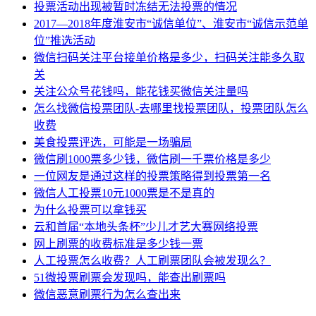
投票活动出现被暂时冻结无法投票的情况
2017—2018年度淮安市“诚信单位”、淮安市“诚信示范单
位”推选活动
微信扫码关注平台接单价格是多少，扫码关注能多久取
关
关注公众号花钱吗，能花钱买微信关注量吗
怎么找微信投票团队-去哪里找投票团队，投票团队怎么
收费
美食投票评选，可能是一场骗局
微信刷1000票多少钱，微信刷一千票价格是多少
一位网友是通过这样的投票策略得到投票第一名
微信人工投票10元1000票是不是真的
为什么投票可以拿钱买
云和首届“本地头条杯”少儿才艺大赛网络投票
网上刷票的收费标准是多少钱一票
人工投票怎么收费？人工刷票团队会被发现么？
51微投票刷票会发现吗，能查出刷票吗
微信恶意刷票行为怎么查出来