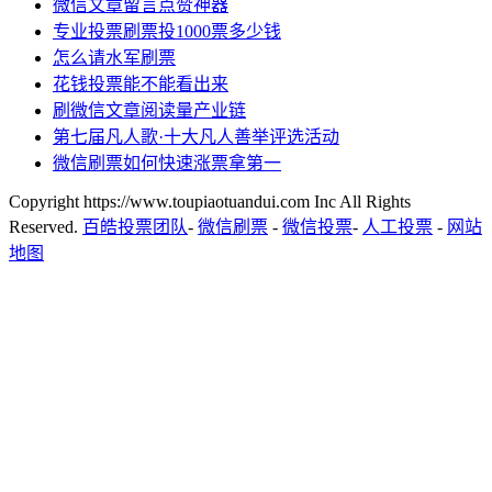
微信文章留言点赞神器
专业投票刷票投1000票多少钱
怎么请水军刷票
花钱投票能不能看出来
刷微信文章阅读量产业链
第七届凡人歌·十大凡人善举评选活动
微信刷票如何快速涨票拿第一
Copyright https://www.toupiaotuandui.com Inc All Rights
Reserved.
百皓投票团队
-
微信刷票
-
微信投票
-
人工投票
-
网站
地图