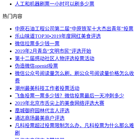
人工和机器刷票一小时可以刷多少票
热门内容
中原石油工程公司第二届“中原铁军十大杰出青年”投票
乐山味道TOP30•2019年度网红美食评选
微信拉票多少钱一票
2019年2月青岛“文明市民”评选开始
第十二届感动社区人物评选投票活动
伪造微信openid投票
微信公众号阅读量怎么刷，刷公众号阅读量价格怎么收
费
潮州最美科技工作者投票活动
飞鱼投票一票多少钱？微信投票最后一天冲刺多少
2019年北京市舌尖上的美食网络评选大赛
凰城御府园林代言人评选
通达商场最美商户评选
凡科投票超过投票限制怎么办，凡科投票为什么那么难
刷