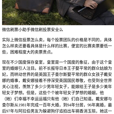
微信刷票小助手微信刷投票安全么
实际上微信投票怎么卖，每个投票团队的价格是不同的，具体
怎么样卖还要看具体是什么样的比赛，便宜的比赛卖票要低一
些，困难程度大的卖票贵点。
现在不少国度保存皇室，皇室是一个国度的象征，由于这个皇
室的婚嫁引人注目。前不长报导日本王子娶平常的群众姑娘为
妃，而哄动世界的是英国王子查尔斯娶平常的群众女孩子戴安
娜的婚事，戴安娜接着不停深受英国国民尊敬，也受到全世界
关心注视，羡煞了多少少男年轻女子，能嫁给王子是多少美年
轻女子梦想。但是，这些个个被年轻女子梦想的婚姻，他
（她）们幸福不幸运运福只有他（她）们自己知道。戴安娜与
查尔斯从1981年完成一百年大婚，到94年分居，96年离婚，最
后97年与阿拉伯男友为躲避狗仔追拍出车祸香消玉殒，她这一