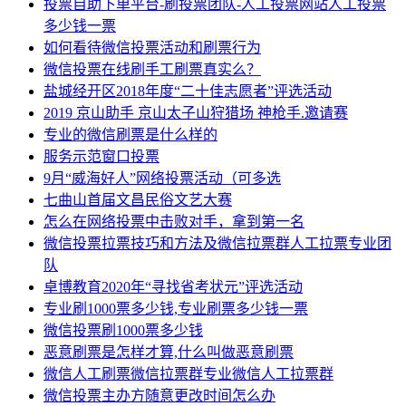
投票自助下单平台-刷投票团队-人工投票网站人工投票
多少钱一票
如何看待微信投票活动和刷票行为
微信投票在线刷手工刷票真实么？
盐城经开区2018年度“二十佳志愿者”评选活动
2019 京山助手 京山太子山狩猎场 神枪手.邀请赛
专业的微信刷票是什么样的
服务示范窗口投票
9月“威海好人”网络投票活动（可多选
七曲山首届文昌民俗文艺大赛
怎么在网络投票中击败对手，拿到第一名
微信投票拉票技巧和方法及微信拉票群人工拉票专业团
队
卓博教育2020年“寻找省考状元”评选活动
专业刷1000票多少钱,专业刷票多少钱一票
微信投票刷1000票多少钱
恶意刷票是怎样才算,什么叫做恶意刷票
微信人工刷票微信拉票群专业微信人工拉票群
微信投票主办方随意更改时间怎么办