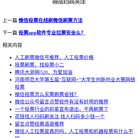
上一篇
微信投票在线刷微信刷票方法
下一篇
投票app软件专业拉票安全么？
相关内容
人工刷票微信号推荐，人工投票价格
投票刷票，找投票小二
腾讯大浙网|520，为爱加油
河南师范大学第五届“互联网+”大学生创新创业大赛网络
投票
微信投票怎么买票刷票省钱？
微信公众号留言点赞软件有没有好用的推荐
一个投票行业的前辈宣布退出，不再刷票了
花钱找人扫码刷关注,找人扫码多少钱一个
留言点赞经典语录推荐
微信人工拉票是真的吗，人工投票和机器投票有什么不