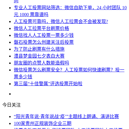
同
专业人工投票网站筛选：微信自助下单，24 小时团队 10
元 1000 票靠谱吗
人工投票可靠吗，微信人工拉票会不会被发现?
微信人工拉票平台刷票价格
微信找人人工投票一票多少钱
磐石投票怎么创建关注后投票
为了防止刷票有什么措施
澧县梦金园七夕表白大赛
朋友圈的点赞人数能造假吗
微信投票怎么刷票安全？人工投票如何快速刷票？投一
票多少钱
第三届“十佳警属”评选投票开始啦
今日关注
“阳光青年说·青年说战‘疫’”主题线上朗诵、演讲比赛
100家贵州正规装饰企业三期