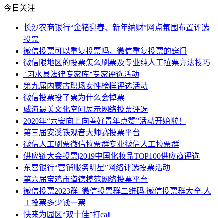
今日关注
长沙农商银行“金猪迎春、新年纳财”网点氛围布置评选
投票
微信投票可以重复投票吗，微信重复投票的窍门
微信限地区的投票怎么刷票及专业纯人工拉票方法技巧
“习水县法律专家库”专家评选活动
第九届内蒙古职场女性榜样评选活动
微信投票投了票为什么会掉票
威海最美文化空间展示网络投票评选
2020年“六安向上向善好青年点赞”活动开始啦！
第三届安溪铁观音大师赛投票平台
微信人工刷票微信拉票群专业微信人工拉票群
供应链大会投票|2019中国化妆品TOP100供应商评选
东营银行“营销服务明星”网络评选投票活动
第六届宝鸡市道德模范网络投票平台
微信投票2023群_微信投票群二维码-微信投票群大全-人
工投票多少钱一票
快来为园区“双十佳”打call