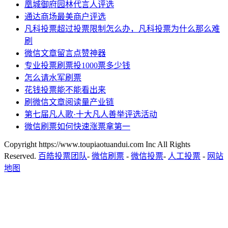
凰城御府园林代言人评选
通达商场最美商户评选
凡科投票超过投票限制怎么办，凡科投票为什么那么难
刷
微信文章留言点赞神器
专业投票刷票投1000票多少钱
怎么请水军刷票
花钱投票能不能看出来
刷微信文章阅读量产业链
第七届凡人歌·十大凡人善举评选活动
微信刷票如何快速涨票拿第一
Copyright https://www.toupiaotuandui.com Inc All Rights
Reserved.
百皓投票团队
-
微信刷票
-
微信投票
-
人工投票
-
网站
地图