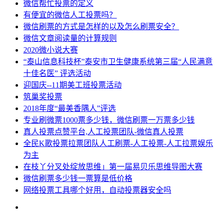
微信帮忙投票的定义
​有便宜的微信人工投票吗？
微信刷票的方式是怎样的以及怎么刷票安全？
微信文章阅读量的计算规则
2020微小说大赛
“泰山信息科技杯”泰安市卫生健康系统第三届“人民满意
十佳名医” 评选活动
迎国庆--11期美工班投票活动
筑巢奖投票
2018年度“最美香隅人”评选
专业刷微票1000票多少钱，微信刷票一万票多少钱
真人投票点赞平台,人工投票团队-微信真人投票
全民K歌投票拉票团队人工刷票-人工投票-人工拉票娱乐
为主
在枝丫分叉处绽放思维」第一届易贝乐思维导图大赛
微信刷票多少钱一票算是低价格
网络投票工具哪个好用，自动投票器安全吗