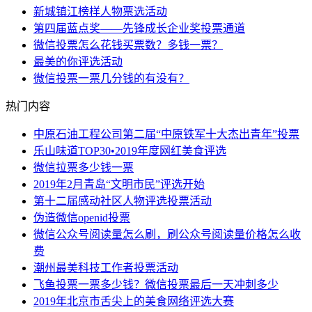
新城镇江榜样人物票选活动
第四届蓝点奖——先锋成长企业奖投票通道
微信投票怎么花钱买票数？多钱一票？
最美的你评选活动
微信投票一票几分钱的有没有？
热门内容
中原石油工程公司第二届“中原铁军十大杰出青年”投票
乐山味道TOP30•2019年度网红美食评选
微信拉票多少钱一票
2019年2月青岛“文明市民”评选开始
第十二届感动社区人物评选投票活动
伪造微信openid投票
微信公众号阅读量怎么刷，刷公众号阅读量价格怎么收
费
潮州最美科技工作者投票活动
飞鱼投票一票多少钱？微信投票最后一天冲刺多少
2019年北京市舌尖上的美食网络评选大赛