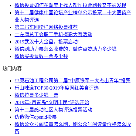
微信投票如何在淘宝上找人帮忙拉票刷数又不被发现
第十二届健康中国论坛产业榜单公示投票—十大医药产
业人物评选
第三届东回榜样网络投票推荐
土左旗总工会职工手机摄影大赛活动
2019武汉十大金盘，投票启动！
微信刷助力票怎么收费的，微信点赞助力多少钱
微信买投票数一票多少钱
热门内容
中原石油工程公司第二届“中原铁军十大杰出青年”投票
乐山味道TOP30•2019年度网红美食评选
微信拉票多少钱一票
2019年2月青岛“文明市民”评选开始
第十二届感动社区人物评选投票活动
伪造微信openid投票
微信公众号阅读量怎么刷，刷公众号阅读量价格怎么收
费