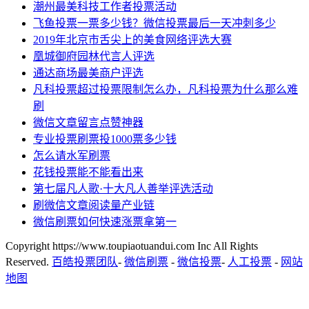
潮州最美科技工作者投票活动
飞鱼投票一票多少钱？微信投票最后一天冲刺多少
2019年北京市舌尖上的美食网络评选大赛
凰城御府园林代言人评选
通达商场最美商户评选
凡科投票超过投票限制怎么办，凡科投票为什么那么难
刷
微信文章留言点赞神器
专业投票刷票投1000票多少钱
怎么请水军刷票
花钱投票能不能看出来
第七届凡人歌·十大凡人善举评选活动
刷微信文章阅读量产业链
微信刷票如何快速涨票拿第一
Copyright https://www.toupiaotuandui.com Inc All Rights
Reserved.
百皓投票团队
-
微信刷票
-
微信投票
-
人工投票
-
网站
地图