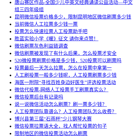
唐山赛区作品-全国少儿中英文经典诵读公益活动—中文
组三四年级组
昆明微信投票价格多少，限制昆明地区微信刷票多少钱
当前微信人工拉票多少钱一票
投票怎么快速拉票人工投票助手吧
胜蓝实验小学《暖》征文 请你来点赞！
微信刷票灰色利益链调查
微信刷票被发现了有什么后果，怎么投票才安全
520微投票刷票价格是多少钱，520投票可以刷票吗
投票最后一天怎么拉票，怎么在投票中拿第一
人工刷投票一般多少钱呢，人工投票刷票多少钱
海医一附院“寻找百姓身边好医生”评选投票活动
微信代投票-网络人工投票手工刷票真实么？
微信投票后台有记录吗
说一说微信活动怎么刷票？刷一票多少钱？
人工投票团队靠谱么？人工投票团队怎么收费？
博兴县第三届“石雨杯”少儿钢琴大赛
微信投票拉票语大全，找人帮忙投票的句子
限制地区的微信投票活动怎么刷票