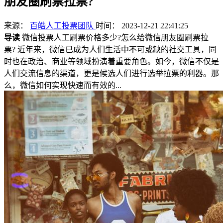
朋友圈刷票拉票?
来源：
百皓人工投票团队
时间： 2023-12-21 22:41:25
导读
微信投票人工刷票价格多少?怎么给微信朋友圈刷票拉
票? 近年来，微信已成为人们生活中不可或缺的社交工具，同
时也在政治、商业等领域扮演着重要角色。如今，微信不仅是
人们交流信息的渠道，更是候选人们进行选举拉票的利器。那
么，微信如何实现快速而有效的...