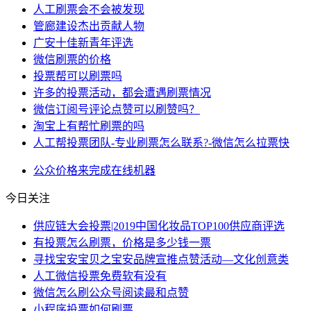
人工刷票会不会被发现
管廊建设杰出贡献人物
广安十佳新青年评选
微信刷票的价格
投票帮可以刷票吗
许多的投票活动，都会遭遇刷票情况
微信订阅号评论点赞可以刷赞吗？
淘宝上有帮忙刷票的吗
人工帮投票团队-专业刷票怎么联系?-微信怎么拉票快
公众
价格
来完成
在线
机器
今日关注
供应链大会投票|2019中国化妆品TOP100供应商评选
有投票怎么刷票，价格是多少钱一票
寻找宝安宝贝之宝安品牌宣推点赞活动—文化创意类
人工微信投票免费软有没有
微信怎么刷公众号阅读最和点赞
小程序投票如何刷票