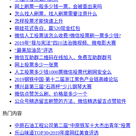
网上刷票一般多少钱一票，会被查出来吗
怎么找人刷票，找人刷票需要注意什么
怎样投票才能快速上升
萌娃花式告白，赢520现金红包
微信人工投票该怎么收费?微信投票刷一票多少钱?
2019年“我与宪法”四川法治微视频、微电影大赛
“最美加油员”评选
微信互助群二维码在线加入，免费互助群群号
网上投票多少一张票
人工投票多少钱1000票微信投票代刷网安全么
2019钢铁中国·第十二届浙江黑色产业链高峰论坛
博兴县第三届“石雨杯”少儿钢琴大赛
微信点赞怎么刷，价格是多少一个
公众号精选留言刷赞的方法，微信精选留言点赞软件
热门内容
中原石油工程公司第二届“中原铁军十大杰出青年”投票
乐山味道TOP30•2019年度网红美食评选