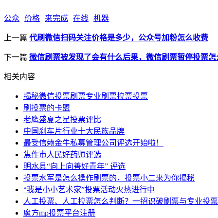
公众
价格
来完成
在线
机器
上一篇
代刷微信扫码关注价格是多少，公众号加粉怎么收费
下一篇
微信刷票被发现了会有什么后果，微信刷票暂停投票怎
相关内容
揭秘微信投票刷票专业刷票拉票投票
刷投票的卡盟
老鹰盛夏之星投票评比
中国刹车片行业十大民族品牌
最受信赖金牛私募管理公司评选开始啦！
焦作市人民好药师评选
明水县“向上向善好青年” 评选
投票水军是怎么操作刷票的，投票小二来为你揭秘
“我是小小艺术家”投票活动火热进行中
人工投票、人工拉票怎么判断？一招识破刷票与专业投票
魔方mp投票平台注册