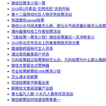
微信拉票多少钱一票
2019年2月青岛“文明市民”评选开始
第十二届感动社区人物评选投票活动
伪造微信openid投票
微信公众号阅读量怎么刷，刷公众号阅读量价格怎么收费
潮州最美科技工作者投票活动
飞鱼投票一票多少钱？微信投票最后一天冲刺多少
2019年北京市舌尖上的美食网络评选大赛
凰城御府园林代言人评选
通达商场最美商户评选
凡科投票超过投票限制怎么办，凡科投票为什么那么难刷
微信文章留言点赞神器
专业投票刷票投1000票多少钱
怎么请水军刷票
花钱投票能不能看出来
刷微信文章阅读量产业链
第七届凡人歌·十大凡人善举评选活动
微信刷票如何快速涨票拿第一