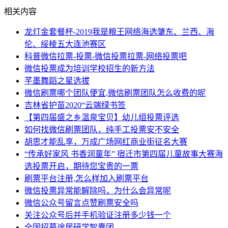
相关内容
龙灯金套餐杯-2019我是粮王网络海选肇东、兰西、海
伦、绥棱五大连池赛区
科普微信拉票-投票-微信投票拉票-网络投票吧
微信投票成为培训学校招生的新方法
芊墨舞蹈之星选拔
微信刷票哪个团队便宜,微信刷票团队怎么收费的呢
吉林省护苗2020“云端绿书签
【第四届盛之乡温泉宝贝】幼儿组投票评选
如何找微信刷票团队，纯手工投票安不安全
胡思才能乱享，万成广场网红商业街征名大赛
“传承好家风 书香润童年” 宿迁市第四届儿童故事大赛海
选投票开启，期待您宝贵的一票
刷票平台注册,怎么样加入刷票平台
微信投票异常能解除吗，为什么会异常呢
微信公众号留言点赞刷票安全吗
关注公众号后并手机验证注册多少钱一个
全国招募途居研学智囊团