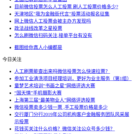
目前微信投票怎么人工投票 刷人工投票价格多少?
天津地区"我为金融街代言"投票活动报名征集
网上微信人工投票会被主办方发现吗
政法战线改革之星投票
怎么刷微信扫码关注,接单平台有没有
截图
给你
真人
小编
都是
今日关注
人工刷票能查出来吗微信投票怎么快速拉票？
参加工业清洗项目经理培训，更好为业主服务（第1组）
童梦艺术培训“书画之星”网络评选大赛
“国天情”手机摄影大赛
上海第三届“最美物业人”网络评选投票
微信投票卖多少钱一票 ,手工投票价格是多少
交行厦门分行2019年公司机构客户金融服务团队风采展
示投票
花钱买关注什么价格？微信关注公众号多少钱？