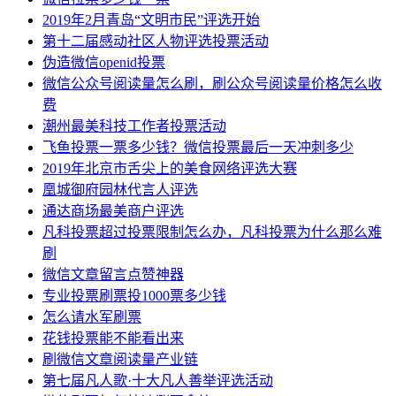
2019年2月青岛“文明市民”评选开始
第十二届感动社区人物评选投票活动
伪造微信openid投票
微信公众号阅读量怎么刷，刷公众号阅读量价格怎么收
费
潮州最美科技工作者投票活动
飞鱼投票一票多少钱？微信投票最后一天冲刺多少
2019年北京市舌尖上的美食网络评选大赛
凰城御府园林代言人评选
通达商场最美商户评选
凡科投票超过投票限制怎么办，凡科投票为什么那么难
刷
微信文章留言点赞神器
专业投票刷票投1000票多少钱
怎么请水军刷票
花钱投票能不能看出来
刷微信文章阅读量产业链
第七届凡人歌·十大凡人善举评选活动