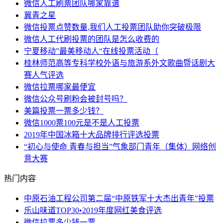
微信人工刷票团队哪家靠谱
冀青之星
微信投票点赞数量,我们人工投票团队助你突破极限
微信人工代刷投票的团队是怎么收费的
宁夏移动”最美移动人“在线投票活动（
桂林师范高等专科学校外语与旅游系外文歌曲暨话剧大
赛人气评选
微信拉票哪家最便宜
微信公众号刷粉会被封号吗？
美篇投票一票多少钱？
微信1000票100元是不是人工投票
2019年中国冰箱十大品牌排行评选投票
“初心与使命 青春与担当”气象部门青年（集体）网络创
意大赛
热门内容
中原石油工程公司第二届“中原铁军十大杰出青年”投票
乐山味道TOP30•2019年度网红美食评选
微信拉票多少钱一票