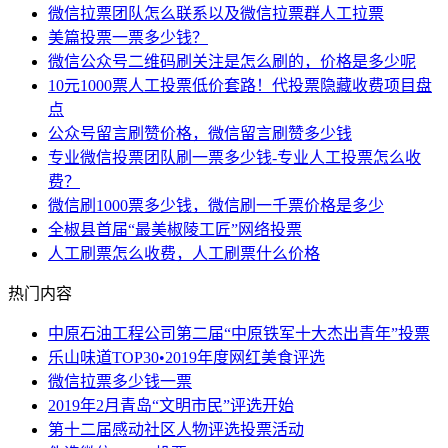
微信拉票团队怎么联系以及微信拉票群人工拉票
美篇投票一票多少钱？
微信公众号二维码刷关注是怎么刷的，价格是多少呢
10元1000票人工投票低价套路！代投票隐藏收费项目盘
点
公众号留言刷赞价格，微信留言刷赞多少钱
专业微信投票团队刷一票多少钱-专业人工投票怎么收
费？
微信刷1000票多少钱，微信刷一千票价格是多少
全椒县首届“最美椒陵工匠”网络投票
人工刷票怎么收费，人工刷票什么价格
热门内容
中原石油工程公司第二届“中原铁军十大杰出青年”投票
乐山味道TOP30•2019年度网红美食评选
微信拉票多少钱一票
2019年2月青岛“文明市民”评选开始
第十二届感动社区人物评选投票活动