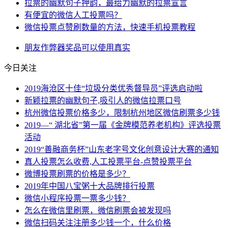
拉票的幽默句子押韵，最给力幽默的拉票宣言
​有便宜的微信人工投票吗？
微信投票点赞刷数量的方法，快速手机投票教程
朋友
作弊器
奖品
可以使用
真实
今日关注
2019海沧区十佳“垃圾分类优秀督导员”评选启动啦
新颖拉票的幽默句子,吸引人的微信拉票口号
杭州微信投票价格多少，限制杭州地区微信刷票多少钱
2019—“ 湖北省”第一届《金牌模范养老机构》评选投票
活动
2019“善融商务杯”山东老字号文化创意设计大赛的通知
真人投票怎么收费,人工投票平台-点赞投票平台
微博投票刷票的价格是多少？
2019年中国八宝粥十大品牌排行投票
微信小程序投票一票多少钱？
怎么在微信里刷票，微信刷票会被发现吗
微信扫码关注注册多少钱一个，什么价格