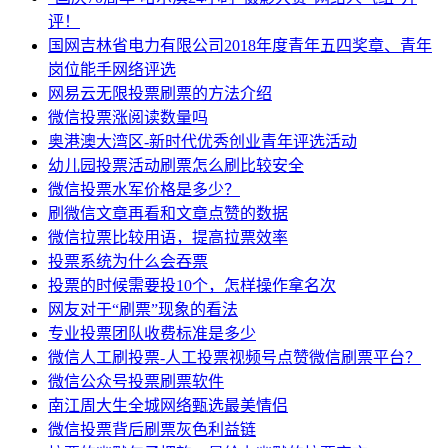
评！
国网吉林省电力有限公司2018年度青年五四奖章、青年
岗位能手网络评选
网易云无限投票刷票的方法介绍
微信投票涨阅读数量吗
奥港澳大湾区-新时代优秀创业青年评选活动
幼儿园投票活动刷票怎么刷比较安全
微信投票水军价格是多少？
刷微信文章再看和文章点赞的数据
微信拉票比较用语，提高拉票效率
投票系统为什么会吞票
投票的时候需要投10个，怎样操作拿名次
网友对于“刷票”现象的看法
专业投票团队收费标准是多少
微信人工刷投票-人工投票视频号点赞微信刷票平台？
微信公众号投票刷票软件
南江周大生全城网络甄选最美情侣
微信投票背后刷票灰色利益链