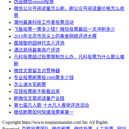
伪造微信openid投票
微信公众号阅读量怎么刷，刷公众号阅读量价格怎么收
费
潮州最美科技工作者投票活动
飞鱼投票一票多少钱？微信投票最后一天冲刺多少
2019年北京市舌尖上的美食网络评选大赛
凰城御府园林代言人评选
通达商场最美商户评选
凡科投票超过投票限制怎么办，凡科投票为什么那么难
刷
微信文章留言点赞神器
专业投票刷票投1000票多少钱
怎么请水军刷票
花钱投票能不能看出来
刷微信文章阅读量产业链
第七届凡人歌·十大凡人善举评选活动
微信刷票如何快速涨票拿第一
Copyright https://www.toupiaotuandui.com Inc All Rights
Reserved.
百皓投票团队
-
微信刷票
-
微信投票
-
人工投票
-
网站