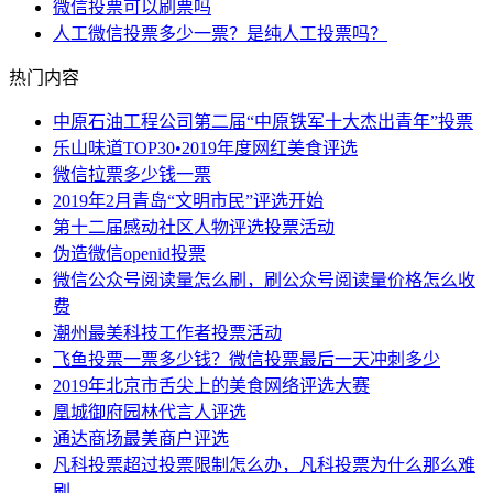
微信投票可以刷票吗
人工微信投票多少一票？是纯人工投票吗？
热门内容
中原石油工程公司第二届“中原铁军十大杰出青年”投票
乐山味道TOP30•2019年度网红美食评选
微信拉票多少钱一票
2019年2月青岛“文明市民”评选开始
第十二届感动社区人物评选投票活动
伪造微信openid投票
微信公众号阅读量怎么刷，刷公众号阅读量价格怎么收
费
潮州最美科技工作者投票活动
飞鱼投票一票多少钱？微信投票最后一天冲刺多少
2019年北京市舌尖上的美食网络评选大赛
凰城御府园林代言人评选
通达商场最美商户评选
凡科投票超过投票限制怎么办，凡科投票为什么那么难
刷