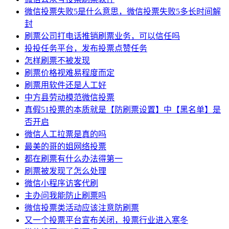
微信投票失败5是什么意思，微信投票失败5多长时间解
封
刷票公司打电话推销刷票业务，可以信任吗
投投任务平台，发布投票点赞任务
怎样刷票不被发现
刷票价格视难易程度而定
刷票用软件还是人工好
中方县劳动模范微信投票
真假51投票的本质就是【防刷票设置】中【黑名单】是
否开启
微信人工拉票是真的吗
最美的哥的姐网络投票
都在刷票有什么办法得第一
刷票被发现了怎么处理
微信小程序访客代刷
主办问我能防止刷票吗
微信投票类活动应该注意防刷票
又一个投票平台宣布关闭，投票行业进入寒冬