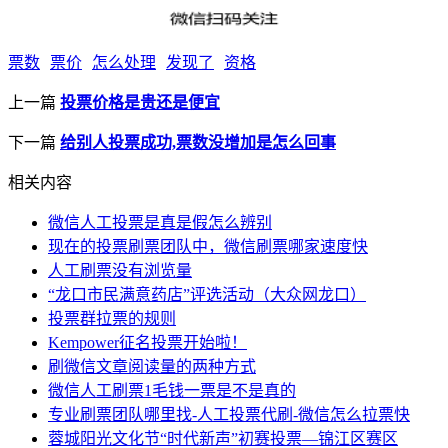
票数
票价
怎么处理
发现了
资格
上一篇
投票价格是贵还是便宜
下一篇
给别人投票成功,票数没增加是怎么回事
相关内容
微信人工投票是真是假怎么辨别
现在的投票刷票团队中，微信刷票哪家速度快
人工刷票没有浏览量
“龙口市民满意药店”评选活动（大众网龙口）
投票群拉票的规则
Kempower征名投票开始啦！
刷微信文章阅读量的两种方式
微信人工刷票1毛钱一票是不是真的
专业刷票团队哪里找-人工投票代刷-微信怎么拉票快
蓉城阳光文化节“时代新声”初赛投票—锦江区赛区