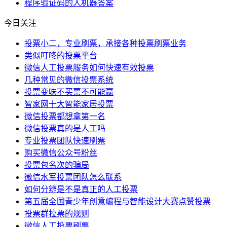
程序
验证码
的人
机器
答案
今日关注
投票小二，专业刷票，承接各种投票刷票业务
类似叮咚的投票平台
微信人工投票服务如何快速有效投票
几种常见的微信投票系统
投票变味不买票不可能赢
智家网十大智能家居投票
微信投票都想拿第一名
微信投票真的是人工吗
专业投票团队快速刷票
购买微信公众号粉丝
投票包名次的骗局
微信水军投票团队怎么联系
如何分辨是不是真正的人工投票
第五届全国青少年创意编程与智能设计大赛点赞投票
投票群拉票的规则
微信人工投票刷票