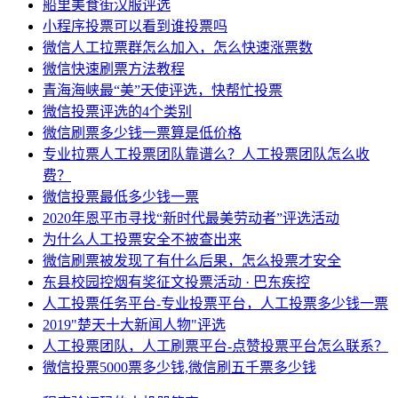
船里美食街汉服评选
小程序投票可以看到谁投票吗
微信人工拉票群怎么加入，怎么快速涨票数
微信快速刷票方法教程
青海海峡最“美”天使评选，快帮忙投票
微信投票评选的4个类别
微信刷票多少钱一票算是低价格
专业拉票人工投票团队靠谱么？人工投票团队怎么收
费？
微信投票最低多少钱一票
2020年恩平市寻找“新时代最美劳动者”评选活动
为什么人工投票安全不被查出来
微信刷票被发现了有什么后果，怎么投票才安全
东县校园控烟有奖征文投票活动 · 巴东疾控
人工投票任务平台-专业投票平台，人工投票多少钱一票
2019"楚天十大新闻人物"评选
人工投票团队，人工刷票平台-点赞投票平台怎么联系？
微信投票5000票多少钱,微信刷五千票多少钱