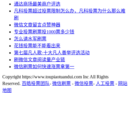
通达商场最美商户评选
凡科投票超过投票限制怎么办，凡科投票为什么那么难
刷
微信文章留言点赞神器
专业投票刷票投1000票多少钱
怎么请水军刷票
花钱投票能不能看出来
第七届凡人歌·十大凡人善举评选活动
刷微信文章阅读量产业链
微信刷票如何快速涨票拿第一
Copyright https://www.toupiaotuandui.com Inc All Rights
Reserved.
百皓投票团队
-
微信刷票
-
微信投票
-
人工投票
-
网站
地图