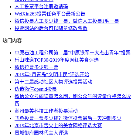
人工投票平台注册邀请码
WeiXin263投票任务平台最新公告
微信投票人工多少钱一票，微信人工投票1毛一票
投票网站的后台可以随意修改票数
热门内容
中原石油工程公司第二届“中原铁军十大杰出青年”投票
乐山味道TOP30•2019年度网红美食评选
微信拉票多少钱一票
2019年2月青岛“文明市民”评选开始
第十二届感动社区人物评选投票活动
伪造微信openid投票
微信公众号阅读量怎么刷，刷公众号阅读量价格怎么收
费
潮州最美科技工作者投票活动
飞鱼投票一票多少钱？微信投票最后一天冲刺多少
2019年北京市舌尖上的美食网络评选大赛
凰城御府园林代言人评选