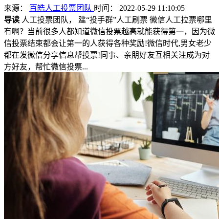
来源：
百皓人工投票团队
时间： 2022-05-29 11:10:05
导读
人工投票团队， 建“投手群”人工刷票 微信人工拉票哪里
有啊？当前很多人都知道微信投票越高就能获得第一，因为微
信投票结束都会让第一的人获得各种奖励!微信时代,男女老少
都在发微信分享信息帮投票!同事、亲朋好友互相关注成为对
方好友，帮忙微信投票...