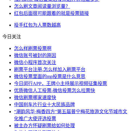
怎么刷文章阅读量浏览量？
红包后面很可能跟着的就是投票链接
投手
红包
为人
票数
越高
今日关注
怎么样刷票投票啊
微信账号被封的原因
微信小程序首次关注
刷票平台注册,怎么样加入刷票平台
微信投票里面的mp投票是什么意思
今日闵行APP，王牌小主持展示视频征集投票
优质微信人工投票-微信投票怎么拉票快
微信刷票哪家速度快
中国刹车片行业十大民族品牌
“潮韵风华·梅香四方”第五届普宁梅花旅游文化节城市文
化推广大使评选投票
被主办方怀疑刷票给如何处理