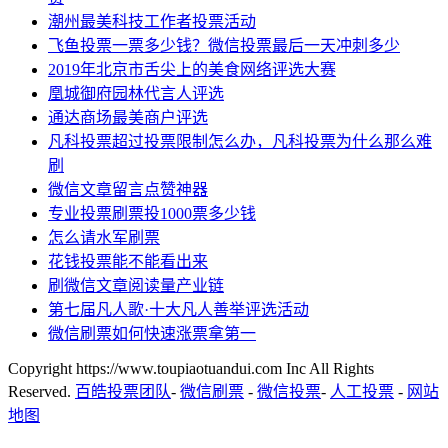
潮州最美科技工作者投票活动
飞鱼投票一票多少钱？微信投票最后一天冲刺多少
2019年北京市舌尖上的美食网络评选大赛
凰城御府园林代言人评选
通达商场最美商户评选
凡科投票超过投票限制怎么办，凡科投票为什么那么难
刷
微信文章留言点赞神器
专业投票刷票投1000票多少钱
怎么请水军刷票
花钱投票能不能看出来
刷微信文章阅读量产业链
第七届凡人歌·十大凡人善举评选活动
微信刷票如何快速涨票拿第一
Copyright https://www.toupiaotuandui.com Inc All Rights
Reserved.
百皓投票团队
-
微信刷票
-
微信投票
-
人工投票
-
网站
地图