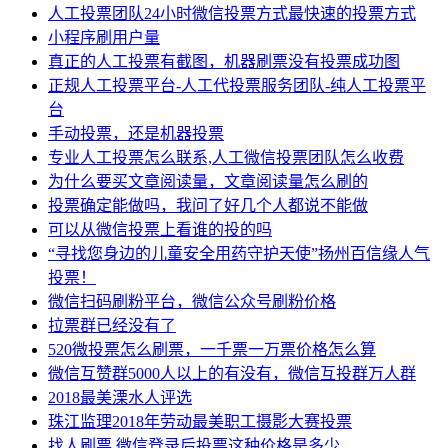
人工投票团队24小时微信投票方式最快速的投票方式
小程序刷用户量
真正的人工投票有截图，机器刷票没有投票成功图
正规人工投票平台-人工代投票服务团队-纯人工投票平
台
手动投票，还是机器投票
专业人工投票怎么联系,人工微信投票团队怎么收费
为什么要买文章阅读量，文章阅读量怎么刷的
投票确定能做吗，我问了好几个人都说不能做
可以从微信投票上看谁的投的吗
“寻找您身边的儿童安全用药守护天使”扬州百信缘人气
投票！
微信扫码刷粉平台，微信公众号刷粉价格
拉票群已经没有了
520微投票怎么刷票，一千票一万票价格怎么算
微信互赞群5000人以上的有没有，微信互投群万人群
2018最美溧水人评选
珠江监理2018年劳动最美职工摄影大赛投票
找人刷票 微信登录后投票这种价格是多少