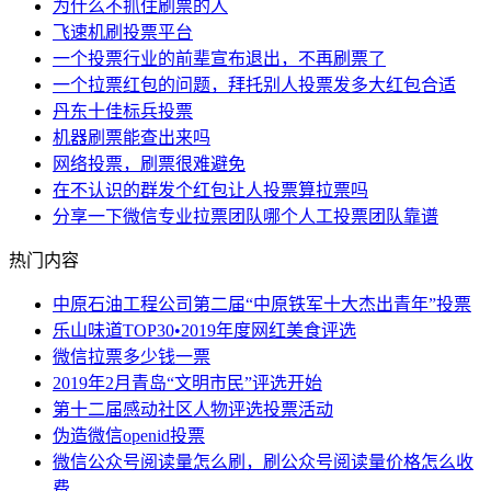
为什么不抓住刷票的人
飞速机刷投票平台
一个投票行业的前辈宣布退出，不再刷票了
一个拉票红包的问题，拜托别人投票发多大红包合适
丹东十佳标兵投票
机器刷票能查出来吗
网络投票，刷票很难避免
在不认识的群发个红包让人投票算拉票吗
分享一下微信专业拉票团队哪个人工投票团队靠谱
热门内容
中原石油工程公司第二届“中原铁军十大杰出青年”投票
乐山味道TOP30•2019年度网红美食评选
微信拉票多少钱一票
2019年2月青岛“文明市民”评选开始
第十二届感动社区人物评选投票活动
伪造微信openid投票
微信公众号阅读量怎么刷，刷公众号阅读量价格怎么收
费