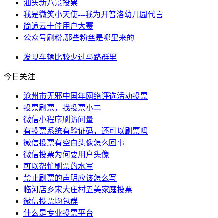
汕头新八景投票
我是微笑小天使---我为开普洛幼儿园代言
简道云十佳用户大赛
公众号刷粉,那些粉丝是哪里来的
发现
车辆
比较少
过马路
群里
今日关注
沧州市无邪中国年网络评选活动投票
投票刷票，找投票小二
微信小程序刷访问量
有投票系统有验证码，还可以刷票吗
微信投票有空白头像怎么回事
微信投票为何要用户头像
可以帮忙刷票的水军
禁止刷票的声明应该怎么写
临河店乡宋大庄村五美家庭投票
微信投票均包群
什么是专业投票平台