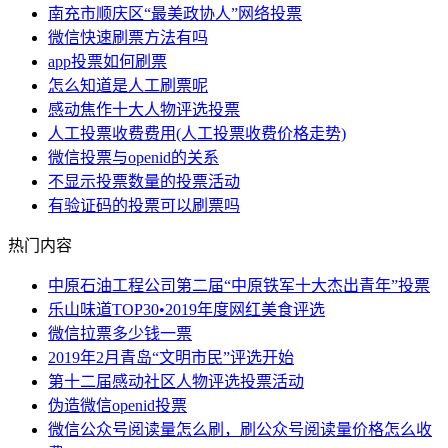
南充市顺庆区“最美政协人”网络投票
微信快速刷票方法有吗
app投票如何刷票
怎么知道是人工刷票呢
感动焦作十大人物评选投票
人工投票收费费用(人工投票收费价格走势)
微信投票与openid的关系
不显示投票数量的投票活动
有验证码的投票可以刷票吗
热门内容
中原石油工程公司第二届“中原铁军十大杰出青年”投票
乐山味道TOP30•2019年度网红美食评选
微信拉票多少钱一票
2019年2月青岛“文明市民”评选开始
第十二届感动社区人物评选投票活动
伪造微信openid投票
微信公众号阅读量怎么刷，刷公众号阅读量价格怎么收