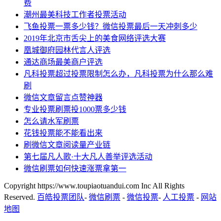
费
潮州最美科技工作者投票活动
飞鱼投票一票多少钱？微信投票最后一天冲刺多少
2019年北京市舌尖上的美食网络评选大赛
凰城御府园林代言人评选
通达商场最美商户评选
凡科投票超过投票限制怎么办，凡科投票为什么那么难
刷
微信文章留言点赞神器
专业投票刷票投1000票多少钱
怎么请水军刷票
花钱投票能不能看出来
刷微信文章阅读量产业链
第七届凡人歌·十大凡人善举评选活动
微信刷票如何快速涨票拿第一
Copyright https://www.toupiaotuandui.com Inc All Rights
Reserved.
百皓投票团队
-
微信刷票
-
微信投票
-
人工投票
-
网站
地图