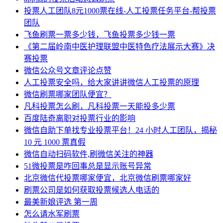
投票人工团队8元1000票在线-人工投票任务平台-帮投票
团队
飞鱼刷票一票多少钱，飞鱼投票多少钱一票
《第二届岭南中医护理联盟中医特色疗法展示大赛》决
赛投票
微信公众号文章评论点赞
人工投票安全吗，给大家讲讲微信人工投票的原理
微信刷票哪家团队便宜？
凡科投票怎么刷，凡科投票一天能投多少票
百度陆奇离职对投票行业的影响
微信自助下单找专业投票平台！24 小时人工团队，揭秘
10 元 1000 票真假
微信自动扫码软件,刷微信关注的神器
51微投票是咋回事总是显示账号异常
北京微信代投票哪家便宜，北京微信刷票哪家好
刷票公司是如何获取投票候选人电话的
最美新娘评选 第一周
怎么请水军刷票