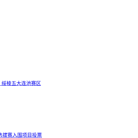
、绥棱五大连池赛区
区选拔赛入围项目投票