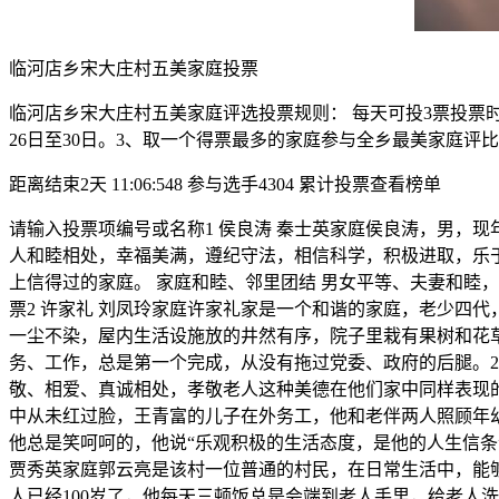
临河店乡宋大庄村五美家庭投票
临河店乡宋大庄村五美家庭评选投票规则： 每天可投3票投票时间： 201
26日至30日。3、取一个得票最多的家庭参与全乡最美家庭评
距离结束2天 11:06:548 参与选手4304 累计投票查看榜单
请输入投票项编号或名称1 侯良涛 秦士英家庭侯良涛，男，
人和睦相处，幸福美满，遵纪守法，相信科学，积极进取，乐于
上信得过的家庭。 家庭和睦、邻里团结 男女平等、夫妻和睦
票2 许家礼 刘凤玲家庭许家礼家是一个和谐的家庭，老少四
一尘不染，屋内生活设施放的井然有序，院子里栽有果树和花
务、工作，总是第一个完成，从没有拖过党委、政府的后腿。2
敬、相爱、真诚相处，孝敬老人这种美德在他们家中同样表现的
中从未红过脸，王青富的儿子在外务工，他和老伴两人照顾年
他总是笑呵呵的，他说“乐观积极的生活态度，是他的人生信条”
贾秀英家庭郭云亮是该村一位普通的村民，在日常生活中，能
人已经100岁了，他每天三顿饭总是会端到老人手里，给老人