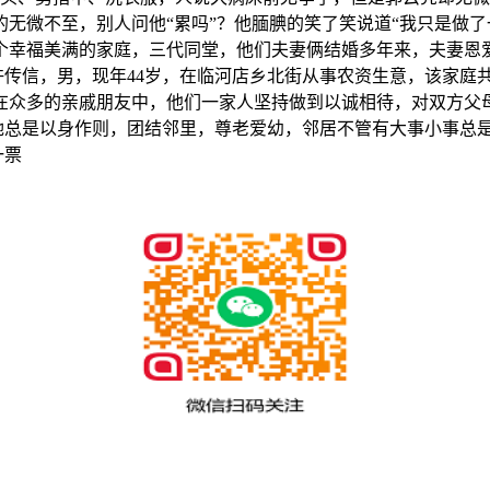
微不至，别人问他“累吗”？他腼腆的笑了笑说道“我只是做了一件
个幸福美满的家庭，三代同堂，他们夫妻俩结婚多年来，夫妻恩
家庭许传信，男，现年44岁，在临河店乡北街从事农资生意，该家
众多的亲戚朋友中，他们一家人坚持做到以诚相待，对双方父母
，她总是以身作则，团结邻里，尊老爱幼，邻居不管有大事小事总
一票