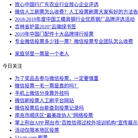
放心中国行广东农业行业放心企业评选
微信人工刷票怎么收费？人工投票刷票大家有好的方法告
2018-2019年度中国工模具钢行业优质钢厂品牌评选活动
吉林省护苗2020“云端绿书签
2019年中国门配件十大品牌排行投票
专业微信投票多少钱一票？微信投票专业团队怎么收费
家庭
邻里
一票
是一个
老人
今日关注
为了奖品去参与微信投票，一定要慎重
微信投票一毛一票是真的吗？
手机上微信分身算外挂吗
微信刷投票人工刷平台网站
微信投票后台能查到投票记录吗
南充市顺庆区“最美政协人”网络投票
掌上刑台APP 邢台市“百姓信得过校外培训机构”宣传展
活动仅限本地区投票
51wtp.com 刷票