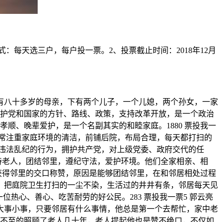
1、投票方式：每天选三户，每户投一票。2、投票截止时间：2018年12月
上有八十多岁的母亲，下有两个儿子，一个儿媳，两个孙女，一家
拥护党和国家的方针、路线、政策，支持改革开放，是一个政治
顺、晚辈爱护，是一个名副其实的和睦家庭。1880 票投我一
非常注重家庭环境的清洁，前铺后院，布局合理，每天都打扫的
违法乱纪的行为，拥护共产党，对上级党委、政府交代的任
善待老人，团结邻里，遵纪守法，爱护环境。他们全家相亲、相
里获得邻里的交口称赞，原因是能够团结邻里，在和邻居相处过程
，把庭院卫生打扫的一尘不染，生活过的井井有条，邻居每天见
热心、善心、吃苦耐劳的好公民。283 票投我一票5 郭云亮
大事小事，只要邻居有什么事情，他总是第一个去帮忙，家中老
微不至的照顾了老人几十年，老人提起他也是赞不绝口，不仅如