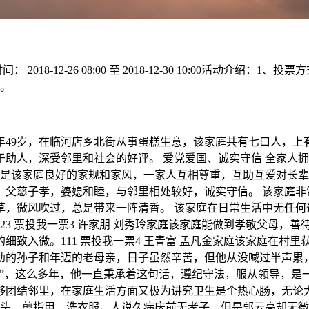
8-12-26 08:00 至 2018-12-30 10:00活动介绍：
比。
现年49岁，在临河店乡北街从事蛋糕生意，该家庭共有七口人，
助人，深受邻里和社会的好评。 爱党爱国、诚实守信 全家人
，是该家庭良好的家规和家风，一家人互相尊重，互助互爱对长辈孝
代，父慈子孝，婆媳和睦，与邻里相处较好，诚实守信。 该家庭
草，微风吹过，总是带来一阵清香。 该家庭在日常生活中无任何
23 票投我一票3 许家朋 刘秀玲家庭该家庭能做到孝敬父母，
细致入微。111 票投我一票4 王青富 孟凡金家庭该家庭在村
幼的孙子和年迈的老母亲，日子虽然辛苦，但他从没喊过半声累
，这么多年，他一直秉承着这句话，遵纪守法，服从领导，是一位
够团结邻里，在家庭生活方面又极为讲究卫生是个热心肠，无论
洗头、剪指甲、洗衣服，人说久病床前无孝子，但是郭云亮却无