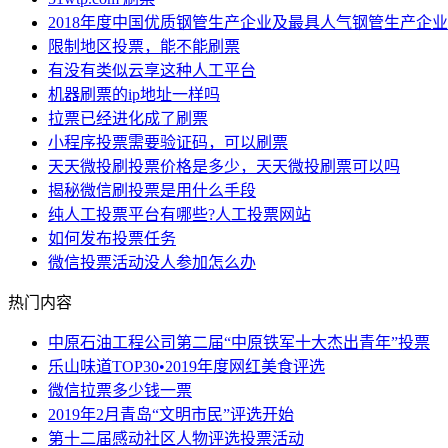
2018年度中国优质钢管生产企业及最具人气钢管生产企
限制地区投票，能不能刷票
有没有类似云享这种人工平台
机器刷票的ip地址一样吗
拉票已经进化成了刷票
小程序投票需要验证码，可以刷票
天天微投刷投票价格是多少，天天微投刷票可以吗
揭秘微信刷投票是用什么手段
纯人工投票平台有哪些?人工投票网站
如何发布投票任务
微信投票活动没人参加怎么办
热门内容
中原石油工程公司第二届“中原铁军十大杰出青年”投票
乐山味道TOP30•2019年度网红美食评选
微信拉票多少钱一票
2019年2月青岛“文明市民”评选开始
第十二届感动社区人物评选投票活动