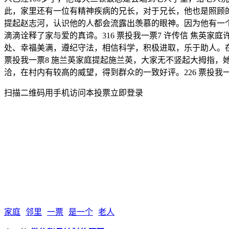
此，家里还有一位有精神疾病的兄长，对于兄长，他也是照顾的无
提起赵志河，认识他的人都会流露出羡慕的眼神。因为他有一
滴滴诠释了家与爱的真谛。316 票投我一票7 许传信 焦英
处、幸福美满，遵纪守法，相信科学，积极进取，乐于助人。在
票投我一票8 施兰英家庭提起施兰英，大家无不竖起大拇指
洽，在村内有较高的威望，得到群众的一致好评。226 票投我
扫描二维码用手机访问本投票立即登录
家庭
邻里
一票
是一个
老人