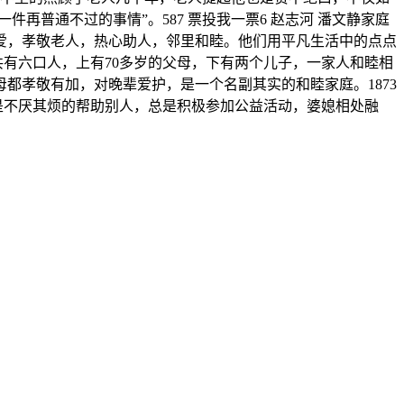
再普通不过的事情”。587 票投我一票6 赵志河 潘文静家庭
爱，孝敬老人，热心助人，邻里和睦。他们用平凡生活中的点点
庭共有六口人，上有70多岁的父母，下有两个儿子，一家人和睦相
都孝敬有加，对晚辈爱护，是一个名副其实的和睦家庭。1873
是不厌其烦的帮助别人，总是积极参加公益活动，婆媳相处融