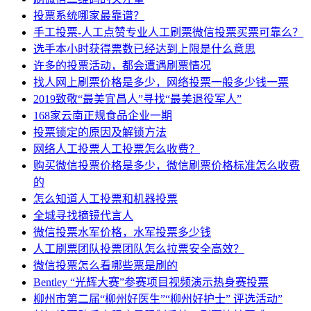
投票系统哪家最靠谱？
手工投票-人工点赞专业人工刷票微信投票买票可靠么？
选手本小时获得票数已经达到上限是什么意思
许多的投票活动，都会遭遇刷票情况
找人网上刷票价格是多少，网络投票一般多少钱一票
2019致敬“最美宜昌人”寻找“最美退役军人”
168家云南正规食品企业一期
投票锁定的原因及解锁方法
网络人工投票人工投票怎么收费？
购买微信投票价格是多少，微信刷票价格标准怎么收费
的
怎么知道人工投票和机器投票
全城寻找摘镜代言人
微信投票水军价格，水军投票多少钱
人工刷票团队投票团队怎么拉票安全高效？
微信投票怎么看哪些票是刷的
Bentley “光辉大赛”参赛项目视频演示热身赛投票
柳州市第二届“柳州好医生”“柳州好护士” 评选活动”