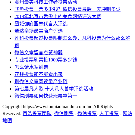
潮州最美科技工作者投票活动
飞鱼投票一票多少钱？微信投票最后一天冲刺多少
2019年北京市舌尖上的美食网络评选大赛
凰城御府园林代言人评选
通达商场最美商户评选
凡科投票超过投票限制怎么办，凡科投票为什么那么难
刷
微信文章留言点赞神器
专业投票刷票投1000票多少钱
怎么请水军刷票
花钱投票能不能看出来
刷微信文章阅读量产业链
第七届凡人歌·十大凡人善举评选活动
微信刷票如何快速涨票拿第一
Copyright https://www.toupiaotuandui.com Inc All Rights
Reserved.
百皓投票团队
-
微信刷票
-
微信投票
-
人工投票
-
网站
地图