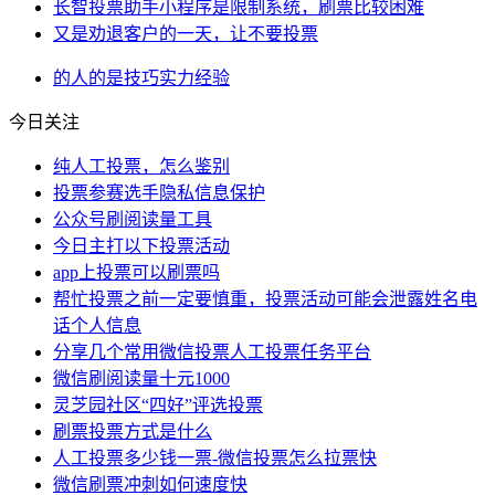
长智投票助手小程序是限制系统，刷票比较困难
又是劝退客户的一天，让不要投票
的人
的是
技巧
实力
经验
今日关注
纯人工投票，怎么鉴别
投票参赛选手隐私信息保护
公众号刷阅读量工具
今日主打以下投票活动
app上投票可以刷票吗
帮忙投票之前一定要慎重，投票活动可能会泄露姓名电
话个人信息
分享几个常用微信投票人工投票任务平台
微信刷阅读量十元1000
灵芝园社区“四好”评选投票
​刷票投票方式是什么
人工投票多少钱一票-微信投票怎么拉票快
微信刷票冲刺如何速度快