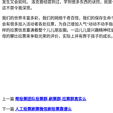
发生又会如何。 洛克曾经提到过，学到很多东西的诀窍，就是
这不禁令我深思。
我们的世界丰富多彩，我们的网络千奇百怪，我们的保存生命
会有很多加入活动者各处拉票，为自己增加人气“动动不动手指
样的拉票信息塞满着整个儿儿朋友圈。一边儿儿是兴趣精神旺
母的攀比拉票来争取光荣的评价，实际上并有弊于孩子的成长
上一篇
帮投票团队投票群-刷票群-拉票群真实么
下一篇
人工投票刷票微信刷投票靠谱么