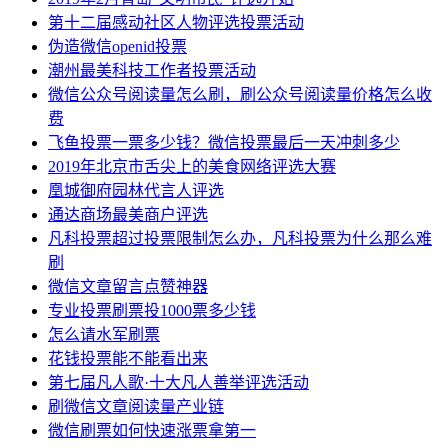
第十二届感动社区人物评选投票活动
伪造微信openid投票
潮州最美科技工作者投票活动
微信公众号阅读量怎么刷，刷公众号阅读量价格怎么收
费
飞鱼投票一票多少钱？微信投票最后一天冲刺多少
2019年北京市舌尖上的美食网络评选大赛
凰城御府园林代言人评选
通达商场最美商户评选
凡科投票超过投票限制怎么办，凡科投票为什么那么难
刷
微信文章留言点赞神器
专业投票刷票投1000票多少钱
怎么请水军刷票
花钱投票能不能看出来
第七届凡人歌·十大凡人善举评选活动
刷微信文章阅读量产业链
微信刷票如何快速涨票拿第一