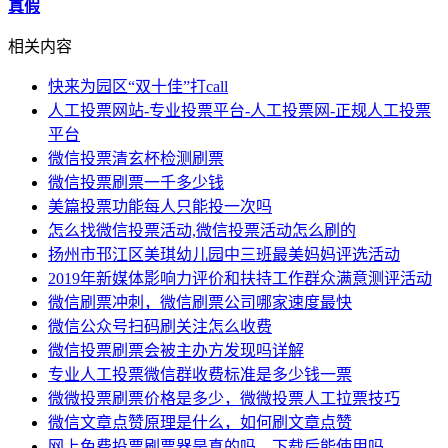
真假
相关内容
快来为园区“双十佳”打call
人工投票网站-专业投票平台-人工投票网-正规人工投票
平台
微信投票清玄杯检测刷票
微信投票刷票一千多少钱
美篇投票功能每人只能投一次吗
怎么找微信投票活动,微信投票活动怎么刷的
扬州市邗江区美琪幼儿园中三班最美妈妈评选活动
2019年新媒体影响力评价和扶持工作群众满意测评活动
微信刷票冲刺，微信刷票公司哪家速度最快
微信公众号扫码刷关注怎么收费
微信投票刷票会被主办方发现吗详解
专业人工投票微信群收费标准是多少钱一票
微微投票刷票价格是多少，微微投票人工拉票技巧
微信文章点赞原理是什么，如何刷文章点赞
网上免费投票刷票器是真的吗，下载后能使用吗