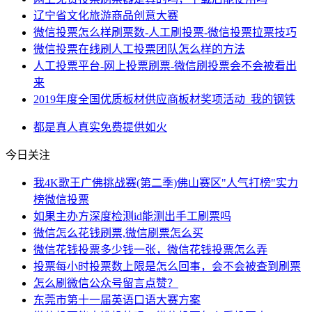
辽宁省文化旅游商品创意大赛
微信投票怎么样刷票数-人工刷投票-微信投票拉票技巧
微信投票在线刷人工投票团队怎么样的方法
人工投票平台-网上投票刷票-微信刷投票会不会被看出
来
2019年度全国优质板材供应商板材奖项活动_我的钢铁
都是
真人
真实
免费提供
如火
今日关注
我4K歌王广佛挑战赛(第二季)佛山赛区"人气打榜"实力
榜微信投票
如果主办方深度检测id能测出手工刷票吗
微信怎么花钱刷票,微信刷票怎么买
微信花钱投票多少钱一张，微信花钱投票怎么弄
投票每小时投票数上限是怎么回事，会不会被查到刷票
怎么刷微信公众号留言点赞？
东莞市第十一届英语口语大赛方案