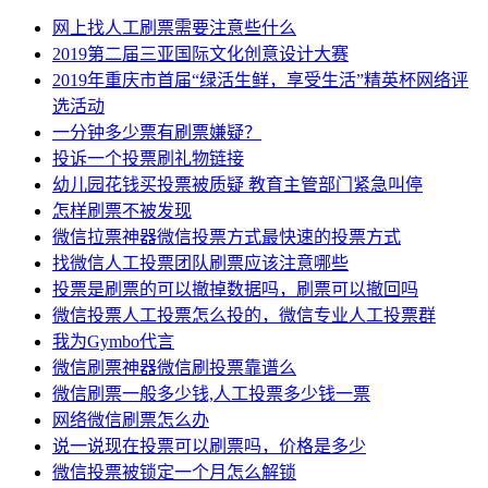
网上找人工刷票需要注意些什么
2019第二届三亚国际文化创意设计大赛
2019年重庆市首届“绿活生鲜，享受生活”精英杯网络评
选活动
一分钟多少票有刷票嫌疑？
投诉一个投票刷礼物链接
幼儿园花钱买投票被质疑 教育主管部门紧急叫停
怎样刷票不被发现
微信拉票神器微信投票方式最快速的投票方式
找微信人工投票团队刷票应该注意哪些
投票是刷票的可以撤掉数据吗，刷票可以撤回吗
微信投票人工投票怎么投的，微信专业人工投票群
我为Gymbo代言
微信刷票神器微信刷投票靠谱么
微信刷票一般多少钱,人工投票多少钱一票
网络微信刷票怎么办
说一说现在投票可以刷票吗，价格是多少
微信投票被锁定一个月怎么解锁