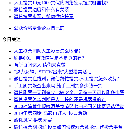
人工投票10元1000票假的网络投票拉票哪里找？
微信投票速度和什么有关系
微信拉票水军，帮你微信投票
公众
价格
专业
企业
自己的
今日关注
人工投票团队人工投票怎么收费？
刷票0.01一票微信号是不是真的有？
育新诗词达人 请你来点赞
“魅力女神，SHOW出来”大型投票活动
微信投票在线刷，微信帮忙投票-人工投票怎么收费？
手工刷票能查出来吗,纯手工刷票多少钱一票
微信刷票一天刷多少比较安全，最多一天可以刷多少票
微信投票怎么判断是人工投的还是机器投的？
2020梓潼莱仕顿啤酒美食节暨七曲杯厨艺比赛评选活动
2019年第四期“马鞍山好人”投票活动
旅途风景 摄影大赛
微信拉票网-微信投票如何快速涨票数-微信代投票平台