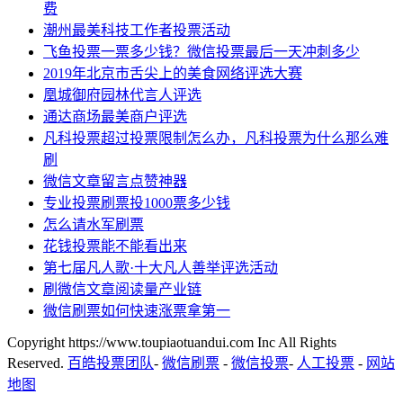
费
潮州最美科技工作者投票活动
飞鱼投票一票多少钱？微信投票最后一天冲刺多少
2019年北京市舌尖上的美食网络评选大赛
凰城御府园林代言人评选
通达商场最美商户评选
凡科投票超过投票限制怎么办，凡科投票为什么那么难
刷
微信文章留言点赞神器
专业投票刷票投1000票多少钱
怎么请水军刷票
花钱投票能不能看出来
第七届凡人歌·十大凡人善举评选活动
刷微信文章阅读量产业链
微信刷票如何快速涨票拿第一
Copyright https://www.toupiaotuandui.com Inc All Rights
Reserved.
百皓投票团队
-
微信刷票
-
微信投票
-
人工投票
-
网站
地图