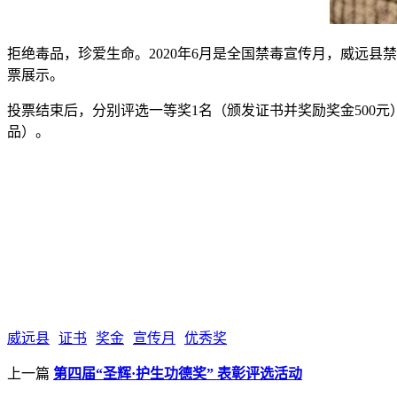
拒绝毒品，珍爱生命。2020年6月是全国禁毒宣传月，威远县
票展示。
投票结束后，分别评选一等奖1名（颁发证书并奖励奖金500元
品）。
威远县
证书
奖金
宣传月
优秀奖
上一篇
第四届“圣辉·护生功德奖” 表彰评选活动