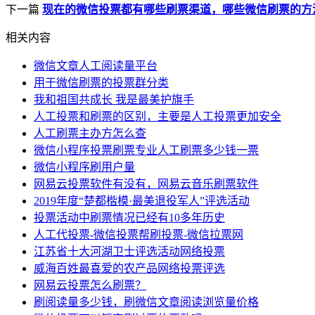
下一篇
现在的微信投票都有哪些刷票渠道，哪些微信刷票的方
相关内容
微信文章人工阅读量平台
用于微信刷票的投票群分类
我和祖国共成长 我是最美护旗手
人工投票和刷票的区别，主要是人工投票更加安全
人工刷票主办方怎么查
微信小程序投票刷票专业人工刷票多少钱一票
微信小程序刷用户量
网易云投票软件有没有，网易云音乐刷票软件
2019年度“楚都楷模·最美退役军人”评选活动
投票活动中刷票情况已经有10多年历史
人工代投票-微信投票帮刷投票-微信拉票网
江苏省十大河湖卫士评选活动网络投票
威海百姓最喜爱的农产品网络投票评选
网易云投票怎么刷票？
刷阅读量多少钱，刷微信文章阅读浏览量价格