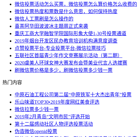
微信投票活动怎么买票，微信投票怎么算价格怎么收费的
微信投票热度和票数是什么意思，如何保持热度
微信人工票刷是怎么操作的
喜茶阿华田波波冰主题周正式来袭
重庆工商大学融智学院国际形象大使1-30号投票通道
2019年烟台开发区民办教育培训机构满意度调查
点赞投票平台-专业投票平台-微信拉票技巧
五联社区首届青少年作文竞赛展示活动（第二期）
2020虞美人环球女神大赛发布会暨美业代言人选拔赛
刷微信票价格是多少，刷微信投票多少钱一票
热门内容
中原石油工程公司第二届“中原铁军十大杰出青年”投票
乐山味道TOP30•2019年度网红美食评选
微信拉票多少钱一票
2019年2月青岛“文明市民”评选开始
第十二届感动社区人物评选投票活动
伪造微信openid投票