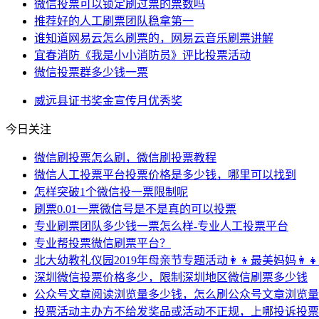
微信投票可以锁定刷过票的票数吗
推荐好的人工刷票团队稳拿第一
谁知道网易云怎么刷票的，网易云音乐刷票讲解
宜春消防《我是小小消防员》评比投票活动
微信投票群多少钱一票
威远县
证书
奖金
宣传月
优秀奖
今日关注
微信刷投票怎么刷，微信刷投票教程
微信人工投票平台投票价格是多少钱，哪里可以找到
怎样突破1个微信投一票限制呢
刷票0.01一票微信号是不是真的可以投票
专业刷票团队多少钱一票怎么样-专业人工投票平台
专业帮投票微信刷票平台？
北大幼教礼仪园2019年母亲节专题活动👩‍👦最美妈妈👩‍
深圳微信投票价格多少，限制深圳地区微信刷票多少钱
公众号文章阅读浏览量多少钱，怎么刷公众号文章浏览量
投票活动主办方不给发奖品或活动不正规，上哪投诉投票