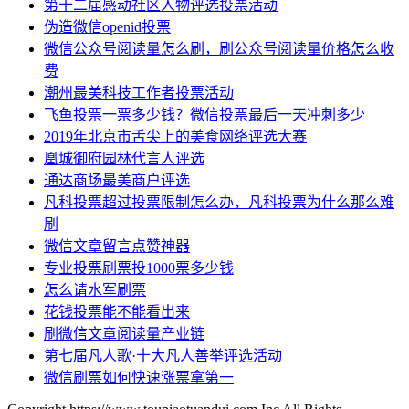
第十二届感动社区人物评选投票活动
伪造微信openid投票
微信公众号阅读量怎么刷，刷公众号阅读量价格怎么收
费
潮州最美科技工作者投票活动
飞鱼投票一票多少钱？微信投票最后一天冲刺多少
2019年北京市舌尖上的美食网络评选大赛
凰城御府园林代言人评选
通达商场最美商户评选
凡科投票超过投票限制怎么办，凡科投票为什么那么难
刷
微信文章留言点赞神器
专业投票刷票投1000票多少钱
怎么请水军刷票
花钱投票能不能看出来
刷微信文章阅读量产业链
第七届凡人歌·十大凡人善举评选活动
微信刷票如何快速涨票拿第一