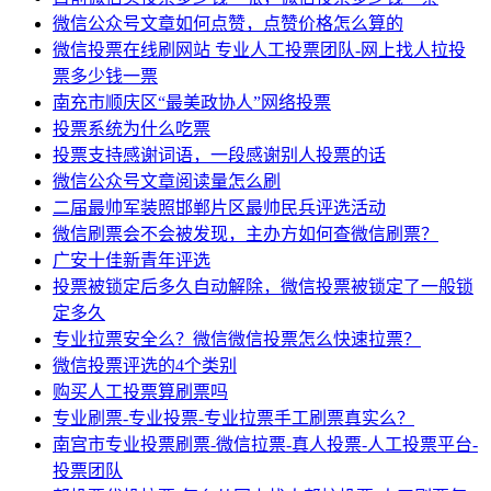
微信公众号文章如何点赞，点赞价格怎么算的
微信投票在线刷网站 专业人工投票团队-网上找人拉投
票多少钱一票
南充市顺庆区“最美政协人”网络投票
投票系统为什么吃票
投票支持感谢词语，一段感谢别人投票的话
微信公众号文章阅读量怎么刷
二届最帅军装照邯郸片区最帅民兵评选活动
微信刷票会不会被发现，主办方如何查微信刷票？
广安十佳新青年评选
投票被锁定后多久自动解除，微信投票被锁定了一般锁
定多久
专业拉票安全么？微信微信投票怎么快速拉票？
微信投票评选的4个类别
购买人工投票算刷票吗
专业刷票-专业投票-专业拉票手工刷票真实么？
南宫市专业投票刷票-微信拉票-真人投票-人工投票平台-
投票团队