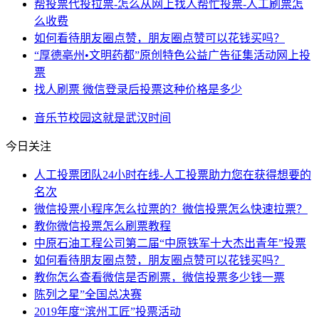
帮投票代投拉票-怎么从网上找人帮忙投票-人工刷票怎
么收费
如何看待朋友圈点赞，朋友圈点赞可以花钱买吗？
“厚德亳州•文明药都”原创特色公益广告征集活动网上投
票
找人刷票 微信登录后投票这种价格是多少
音乐节
校园
这就是
武汉
时间
今日关注
人工投票团队24小时在线-人工投票助力您在获得想要的
名次
微信投票小程序怎么拉票的？微信投票怎么快速拉票？
教你微信投票怎么刷票教程
中原石油工程公司第二届“中原铁军十大杰出青年”投票
如何看待朋友圈点赞，朋友圈点赞可以花钱买吗？
教你怎么查看微信是否刷票，微信投票多少钱一票
陈列之星”全国总决赛
2019年度“滨州工匠”投票活动