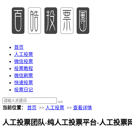
首页
人工投票
微信投票
投票教程
微信刷票
快速投票
投票日记
当前位置：
首页
>>
人工投票
>>
查看详情
人工投票团队-纯人工投票平台-人工投票