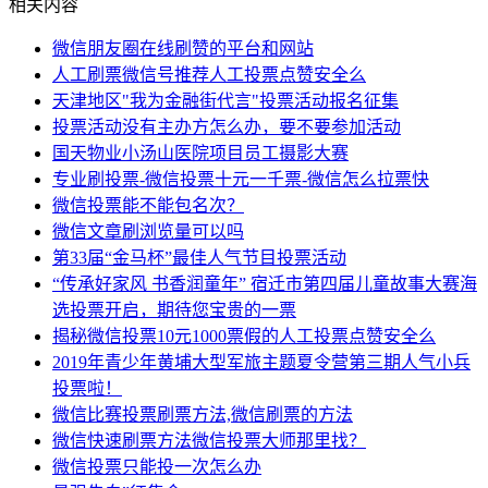
相关内容
微信朋友圈在线刷赞的平台和网站
人工刷票微信号推荐人工投票点赞安全么
天津地区"我为金融街代言"投票活动报名征集
投票活动没有主办方怎么办，要不要参加活动
国天物业小汤山医院项目员工摄影大赛
专业刷投票-微信投票十元一千票-微信怎么拉票快
微信投票能不能包名次？
微信文章刷浏览量可以吗
第33届“金马杯”最佳人气节目投票活动
“传承好家风 书香润童年” 宿迁市第四届儿童故事大赛海
选投票开启，期待您宝贵的一票
揭秘微信投票10元1000票假的人工投票点赞安全么
2019年青少年黄埔大型军旅主题夏令营第三期人气小兵
投票啦！
微信比赛投票刷票方法,微信刷票的方法
微信快速刷票方法微信投票大师那里找？
微信投票只能投一次怎么办