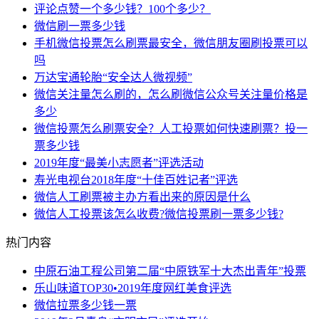
评论点赞一个多少钱？100个多少？
微信刷一票多少钱
手机微信投票怎么刷票最安全，微信朋友圈刷投票可以
吗
万达宝通轮胎“安全达人微视频”
微信关注量怎么刷的，怎么刷微信公众号关注量价格是
多少
微信投票怎么刷票安全？人工投票如何快速刷票？投一
票多少钱
2019年度“最美小志愿者”评选活动
寿光电视台2018年度“十佳百姓记者”评选
微信人工刷票被主办方看出来的原因是什么
微信人工投票该怎么收费?微信投票刷一票多少钱?
热门内容
中原石油工程公司第二届“中原铁军十大杰出青年”投票
乐山味道TOP30•2019年度网红美食评选
微信拉票多少钱一票