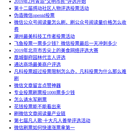
2019年2月青岛“文明市民”评选开始
第十二届感动社区人物评选投票活动
伪造微信openid投票
微信公众号阅读量怎么刷，刷公众号阅读量价格怎么收
费
潮州最美科技工作者投票活动
飞鱼投票一票多少钱？微信投票最后一天冲刺多少
2019年北京市舌尖上的美食网络评选大赛
凰城御府园林代言人评选
通达商场最美商户评选
凡科投票超过投票限制怎么办，凡科投票为什么那么难
刷
微信文章留言点赞神器
专业投票刷票投1000票多少钱
怎么请水军刷票
花钱投票能不能看出来
刷微信文章阅读量产业链
第七届凡人歌·十大凡人善举评选活动
微信刷票如何快速涨票拿第一