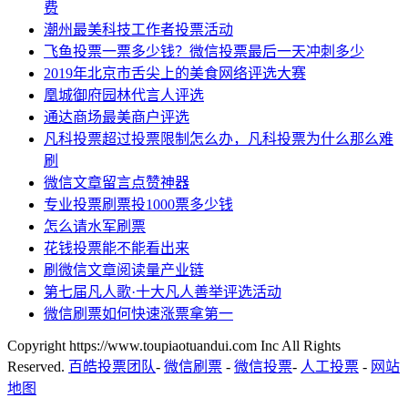
费
潮州最美科技工作者投票活动
飞鱼投票一票多少钱？微信投票最后一天冲刺多少
2019年北京市舌尖上的美食网络评选大赛
凰城御府园林代言人评选
通达商场最美商户评选
凡科投票超过投票限制怎么办，凡科投票为什么那么难
刷
微信文章留言点赞神器
专业投票刷票投1000票多少钱
怎么请水军刷票
花钱投票能不能看出来
刷微信文章阅读量产业链
第七届凡人歌·十大凡人善举评选活动
微信刷票如何快速涨票拿第一
Copyright https://www.toupiaotuandui.com Inc All Rights
Reserved.
百皓投票团队
-
微信刷票
-
微信投票
-
人工投票
-
网站
地图