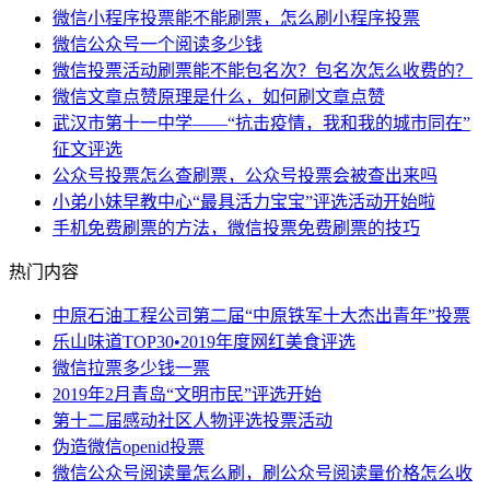
微信小程序投票能不能刷票，怎么刷小程序投票
微信公众号一个阅读多少钱
微信投票活动刷票能不能包名次？包名次怎么收费的？
微信文章点赞原理是什么，如何刷文章点赞
武汉市第十一中学——“抗击疫情，我和我的城市同在”
征文评选
公众号投票怎么查刷票，公众号投票会被查出来吗
小弟小妹早教中心“最具活力宝宝”评选活动开始啦
手机免费刷票的方法，微信投票免费刷票的技巧
热门内容
中原石油工程公司第二届“中原铁军十大杰出青年”投票
乐山味道TOP30•2019年度网红美食评选
微信拉票多少钱一票
2019年2月青岛“文明市民”评选开始
第十二届感动社区人物评选投票活动
伪造微信openid投票
微信公众号阅读量怎么刷，刷公众号阅读量价格怎么收