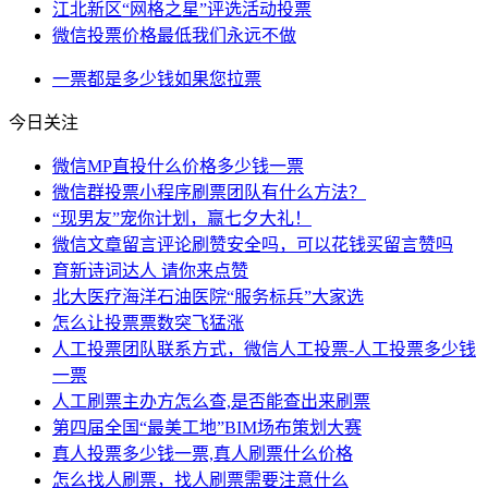
江北新区“网格之星”评选活动投票
微信投票价格最低我们永远不做
一票
都是
多少钱
如果您
拉票
今日关注
微信MP直投什么价格多少钱一票
微信群投票小程序刷票团队有什么方法？
“现男友”宠你计划，赢七夕大礼！
微信文章留言评论刷赞安全吗，可以花钱买留言赞吗
育新诗词达人 请你来点赞
北大医疗海洋石油医院“服务标兵”大家选
怎么让投票票数突飞猛涨
人工投票团队联系方式，微信人工投票-人工投票多少钱
一票
人工刷票主办方怎么查,是否能查出来刷票
第四届全国“最美工地”BIM场布策划大赛
真人投票多少钱一票,真人刷票什么价格
怎么找人刷票，找人刷票需要注意什么