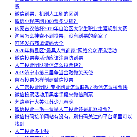
系
微信刷票，机刷人工刷的区别
微信小程序刷1000票多少钱？
内蒙古农信杯2019年自治区大学生职业生涯规划大赛
淘宝怎么搜索不到投票，没有刷票的商家了
叮咚发布商邀请码大全
2020年梅县区“最具人气商家”网络公众评选活动
微信投票类活动应该注意防刷票
人工投票团队微信怎么拉票快？
2019济宁市第三届争当金融微笑天使
磐石投票怎样创建微信投票
人工帮投票团队-专业刷票怎么联系?-微信怎么拉票快
微信投票活动用黑客手段来微信刷票
艺路童行大美江苏少儿春晚
微信投票一毛一票是人工投票还是机器投票？
微信扫码接单网站有没有，刷扫码关注的平台哪里可以
找到
人工投票多少钱