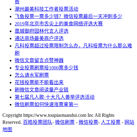
费
潮州最美科技工作者投票活动
飞鱼投票一票多少钱？微信投票最后一天冲刺多少
2019年北京市舌尖上的美食网络评选大赛
凰城御府园林代言人评选
通达商场最美商户评选
凡科投票超过投票限制怎么办，凡科投票为什么那么难
刷
微信文章留言点赞神器
专业投票刷票投1000票多少钱
怎么请水军刷票
花钱投票能不能看出来
刷微信文章阅读量产业链
第七届凡人歌·十大凡人善举评选活动
微信刷票如何快速涨票拿第一
Copyright https://www.toupiaotuandui.com Inc All Rights
Reserved.
百皓投票团队
-
微信刷票
-
微信投票
-
人工投票
-
网站
地图