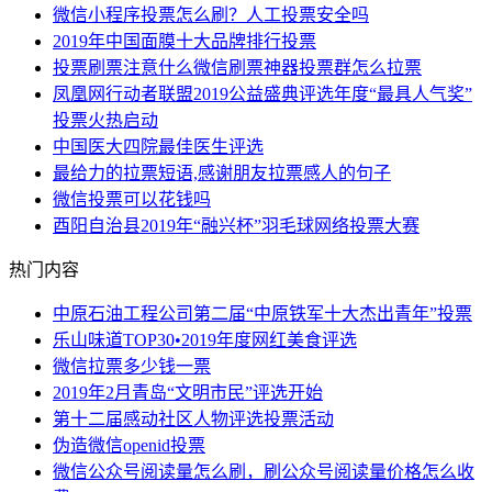
微信小程序投票怎么刷？人工投票安全吗
2019年中国面膜十大品牌排行投票
投票刷票注意什么微信刷票神器投票群怎么拉票
凤凰网行动者联盟2019公益盛典评选年度“最具人气奖”
投票火热启动
中国医大四院最佳医生评选
最给力的拉票短语,感谢朋友拉票感人的句子
微信投票可以花钱吗
酉阳自治县2019年“融兴杯”羽毛球网络投票大赛
热门内容
中原石油工程公司第二届“中原铁军十大杰出青年”投票
乐山味道TOP30•2019年度网红美食评选
微信拉票多少钱一票
2019年2月青岛“文明市民”评选开始
第十二届感动社区人物评选投票活动
伪造微信openid投票
微信公众号阅读量怎么刷，刷公众号阅读量价格怎么收