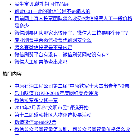
民生宝贝,献礼祖国作品展
刷票0.01一票的微信号是不是骗人的
目前网上真人投票团队怎么收费?微信投票人工一般价格
是多少
微信刷票团队哪家比较便宜，微信人工拉票哪个便宜？
专业刷票平台微信投票代刷网安全么
怎么查微信投票是不是内定
微信刷赞平台有没有，微信刷赞网站没有有？
微信人工刷票能查出来吗
热门内容
中原石油工程公司第二届“中原铁军十大杰出青年”投票
乐山味道TOP30•2019年度网红美食评选
微信拉票多少钱一票
2019年2月青岛“文明市民”评选开始
第十二届感动社区人物评选投票活动
伪造微信openid投票
微信公众号阅读量怎么刷，刷公众号阅读量价格怎么收