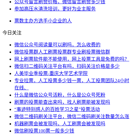
公众号留言刷赞价格，微信留言刷赞多少钱
参加高压水清洗培训，更好为业主服务
票数
主办方
选手
小企业
的人
今日关注
微信公众号阅读量可以刷吗，怎么收费的
微信投票群人工刷票投票群专业刷投票微信群
网上刷票软件能不能使用，网上投票工具是免费的吗？
微信扫二维码关注平台有吗，扫码关注价格是多少
人美毕业季投票-重庆大学艺术学院
专业拉票，人工投票多少钱一票，人工投票团队24小时
在线、
什么是微信公众号活粉，什么是公众号死粉
刷票的投票能查出来吗，找人刷票能被发现吗
“事迹特别感人的百姓学习之星”投票活动
微信二维码刷关注平台，微信二维码刷关注数量怎么涨
机器刷票会被发现吗，人工刷票会被发现吗
微信刷投票100票一般多少钱