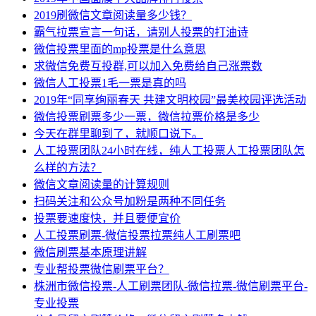
2019刷微信文章阅读量多少钱？
霸气拉票宣言一句话，请别人投票的打油诗
微信投票里面的mp投票是什么意思
求微信免费互投群,可以加入免费给自己涨票数
微信人工投票1毛一票是真的吗
2019年“同享绚丽春天 共建文明校园”最美校园评选活动
微信投票刷票多少一票，微信拉票价格是多少
今天在群里聊到了，就顺口说下。
人工投票团队24小时在线，纯人工投票人工投票团队怎
么样的方法？
微信文章阅读量的计算规则
扫码关注和公众号加粉是两种不同任务
投票要速度快，并且要便宜价
人工投票刷票-微信投票拉票纯人工刷票吧
微信刷票基本原理讲解
专业帮投票微信刷票平台？
株洲市微信投票-人工刷票团队-微信拉票-微信刷票平台-
专业投票