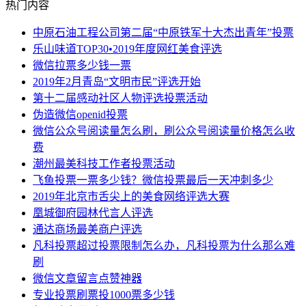
热门内容
中原石油工程公司第二届“中原铁军十大杰出青年”投票
乐山味道TOP30•2019年度网红美食评选
微信拉票多少钱一票
2019年2月青岛“文明市民”评选开始
第十二届感动社区人物评选投票活动
伪造微信openid投票
微信公众号阅读量怎么刷，刷公众号阅读量价格怎么收
费
潮州最美科技工作者投票活动
飞鱼投票一票多少钱？微信投票最后一天冲刺多少
2019年北京市舌尖上的美食网络评选大赛
凰城御府园林代言人评选
通达商场最美商户评选
凡科投票超过投票限制怎么办，凡科投票为什么那么难
刷
微信文章留言点赞神器
专业投票刷票投1000票多少钱