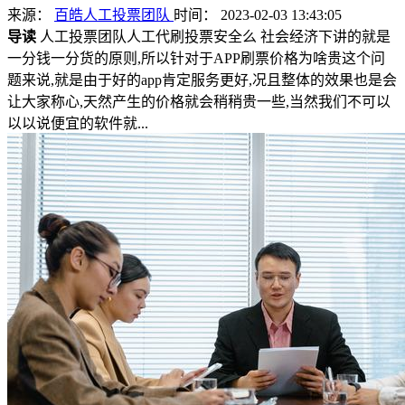
来源：
百皓人工投票团队
时间： 2023-02-03 13:43:05
导读
人工投票团队人工代刷投票安全么 社会经济下讲的就是
一分钱一分货的原则,所以针对于APP刷票价格为啥贵这个问
题来说,就是由于好的app肯定服务更好,况且整体的效果也是会
让大家称心,天然产生的价格就会稍稍贵一些,当然我们不可以
以以说便宜的软件就...