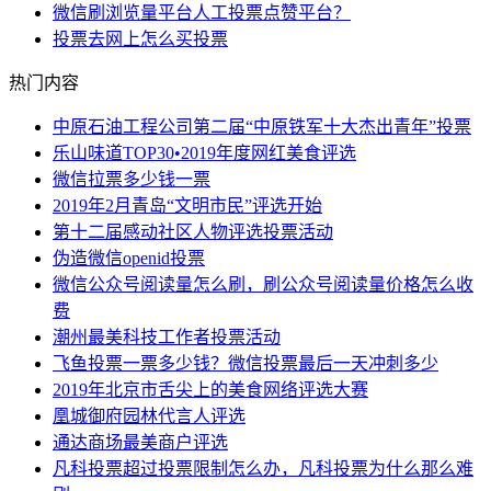
微信刷浏览量平台人工投票点赞平台？
投票去网上怎么买投票
热门内容
中原石油工程公司第二届“中原铁军十大杰出青年”投票
乐山味道TOP30•2019年度网红美食评选
微信拉票多少钱一票
2019年2月青岛“文明市民”评选开始
第十二届感动社区人物评选投票活动
伪造微信openid投票
微信公众号阅读量怎么刷，刷公众号阅读量价格怎么收
费
潮州最美科技工作者投票活动
飞鱼投票一票多少钱？微信投票最后一天冲刺多少
2019年北京市舌尖上的美食网络评选大赛
凰城御府园林代言人评选
通达商场最美商户评选
凡科投票超过投票限制怎么办，凡科投票为什么那么难