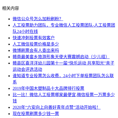
相关内容
微信公众号怎么加粉刷粉？
人工投票助力团队，专业微信人工投票团队-人工投票团
队24小时在线
快速冲刺投票有效客户
人工微信投票价格是多少
微博刷票会有人查出来吗
赣南最美畲乡旅游形象天使大赛震撼启动（少儿组）
赣县区喜洋洋幼儿园第十一届“快乐运动 共享阳光”亲子
运动会评选活动
谁知道专业投票怎么收费，24小时下单投票团队怎么联
系
2019年中国木塑制品十大品牌排行投票
比一比！微信人工投票哪家最便宜,微信投票一万票多少
钱
2020年“六安向上向善好青年点赞”活动开始啦！
现在投票刷票多少钱一票