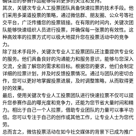
确保您的参赛作品能够得到更多的关注和支持。
其次，关键次专业人工投票团队具备快速拉票的技术手段。他
们采用多渠道投票的策略，通过微信群、朋友圈、公众号等社
交平台，广泛传播您的投票链接。在有限的时间内，关键次团
队能够快速组织人员进行投票，并确保每一张票的有效性。这
种高效率的拉票方式可以极大地提升您在投票活动中的竞争
力。
除了技术手段外，关键次专业人工投票团队还注重提供专业化
的服务。他们具备良好的沟通能力和服务意识，能够与您深入
交流，全面了解您的需求和目标。根据您的要求，他们会制定
详细的拉票计划，并及时反馈投票情况。通过与团队的密切合
作，您可以更好地掌握投票进展，及时调整策略，从而取得更
好的效果。
最后，使用关键次专业人工投票团队进行快速拉票不仅可以提
升您参赛作品的曝光度和竞争力，还能为您节省大量时间和精
力。相比于自己一个人拉票，借助专业团队的力量可以事半功
倍。您可以专注于自己的创作或其他工作，让专业人士为您代
劳。
总而言之，微信投票活动在如今社交媒体的背景下已成为推广