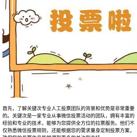
首先，了解关键次专业人工投票团队的背景和优势是非常重要
的。关键次是一家专业从事微信投票活动的团队，拥有丰富的
经验和专业的技术，能够为您提供全方位的拉票服务。他们不
仅熟悉微信投票规则，还能根据您的需求量身定制投票方案，