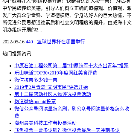
4月“威海好人”网络投票开启！快给身边好人投一票！ 为弘扬
中华民族传统美德，引导人们树立正确的道德观、价值观，激
发广大群众学雷锋、学道德模范、学身边好人的巨大热情，不
断促进公民思想道德素质和社会文明程度的提升，由威海市文
明办组织开展的2...
2022-05-16
440
篮球世界杯在哪里举行
热门投票资讯
中原石油工程公司第二届“中原铁军十大杰出青年”投票
乐山味道TOP30•2019年度网红美食评选
微信拉票多少钱一票
2019年2月青岛“文明市民”评选开始
第十二届感动社区人物评选投票活动
伪造微信openid投票
微信公众号阅读量怎么刷，刷公众号阅读量价格怎么收
费
潮州最美科技工作者投票活动
飞鱼投票一票多少钱？微信投票最后一天冲刺多少