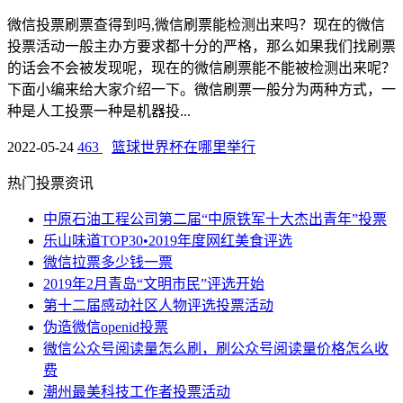
微信投票刷票查得到吗,微信刷票能检测出来吗？现在的微信
投票活动一般主办方要求都十分的严格，那么如果我们找刷票
的话会不会被发现呢，现在的微信刷票能不能被检测出来呢？
下面小编来给大家介绍一下。微信刷票一般分为两种方式，一
种是人工投票一种是机器投...
2022-05-24
463
篮球世界杯在哪里举行
热门投票资讯
中原石油工程公司第二届“中原铁军十大杰出青年”投票
乐山味道TOP30•2019年度网红美食评选
微信拉票多少钱一票
2019年2月青岛“文明市民”评选开始
第十二届感动社区人物评选投票活动
伪造微信openid投票
微信公众号阅读量怎么刷，刷公众号阅读量价格怎么收
费
潮州最美科技工作者投票活动