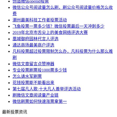
伪造微信openid投票
微信公众号阅读量怎么刷，刷公众号阅读量价格怎么收
费
潮州最美科技工作者投票活动
飞鱼投票一票多少钱？微信投票最后一天冲刺多少
2019年北京市舌尖上的美食网络评选大赛
凰城御府园林代言人评选
通达商场最美商户评选
凡科投票超过投票限制怎么办，凡科投票为什么那么难
刷
微信文章留言点赞神器
专业投票刷票投1000票多少钱
怎么请水军刷票
花钱投票能不能看出来
第七届凡人歌·十大凡人善举评选活动
刷微信文章阅读量产业链
微信刷票如何快速涨票拿第一
最新投票资讯