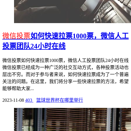
微信投票
如何快速拉票1000票，微信人工
投票团队24小时在线
微信投票如何快速拉票1000票，微信人工投票团队24小时在线
微信投票已经成为一种广泛的社交互动方式，各种投票活动也
层出不穷。而对于参与者来说，如何快速拉票成为了一个普遍
关注的问题。在这里，我们将分享一些快速拉票的方法，希望
能够帮助大家...
2023-11-08
403
篮球世界杯在哪里举行