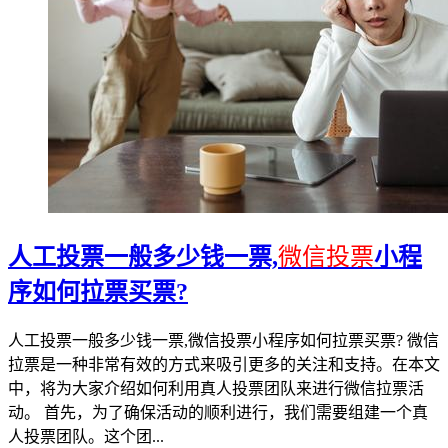
人工投票一般多少钱一票,
微信投票
小程
序如何拉票买票?
人工投票一般多少钱一票,微信投票小程序如何拉票买票? 微信
拉票是一种非常有效的方式来吸引更多的关注和支持。在本文
中，将为大家介绍如何利用真人投票团队来进行微信拉票活
动。 首先，为了确保活动的顺利进行，我们需要组建一个真
人投票团队。这个团...