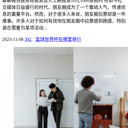
聊聊微信投票帮投票及人工刷投票10元1000票假的 在如今社
交媒体日益盛行的时代，朋友圈成为了一个集结人气、传递信
息的重要平台。然而，对于很多人来说，朋友圈拉票却是一件
难事。许多人对于如何有效地在朋友圈中拉票感到困惑，特别
是在需要为某项活动...
2023-11-08
392
篮球世界杯在哪里举行