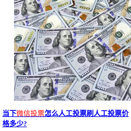
当下
微信投票
怎么人工投票刷人工投票价
格多少?