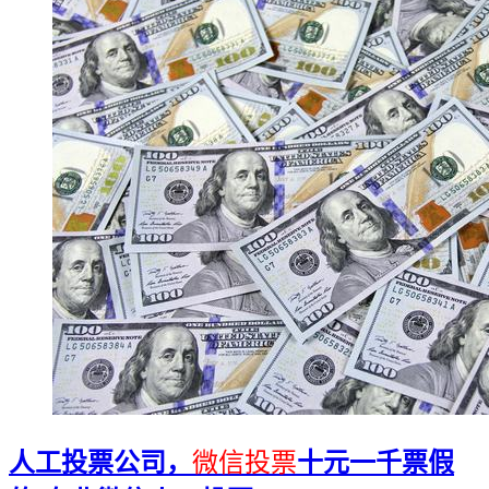
人工投票公司，
微信投票
十元一千票假