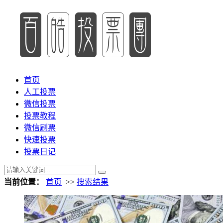
首页
人工投票
微信投票
投票教程
微信刷票
快速投票
投票日记
当前位置：
首页
>>
搜索结果