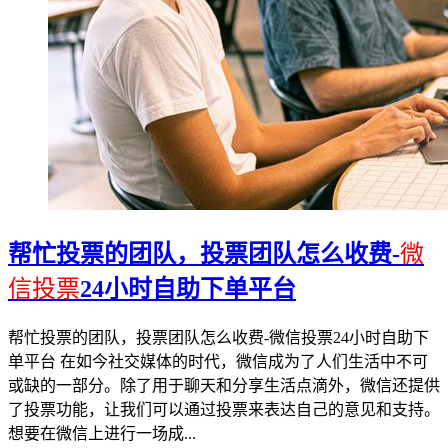
帮忙投票的团队，投票团队怎么收费-
微
信投票
24小时自助下单平台
帮忙投票的团队，投票团队怎么收费-微信投票24小时自助下
单平台 在如今社交媒体的时代，微信成为了人们生活中不可
或缺的一部分。除了用于聊天和分享生活点滴外，微信还提供
了投票功能，让我们可以通过投票来表达自己的意见和支持。
想要在微信上进行一场成...