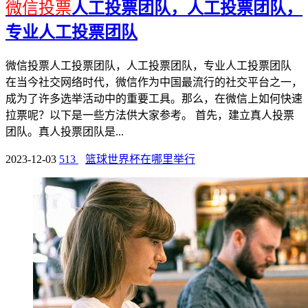
微信投票
人工投票团队，人工投票团队，
专业人工投票团队
微信投票人工投票团队，人工投票团队，专业人工投票团队
在当今社交网络时代，微信作为中国最流行的社交平台之一，
成为了许多选举活动中的重要工具。那么，在微信上如何快速
拉票呢？以下是一些方法供大家参考。 首先，建立真人投票
团队。真人投票团队是...
2023-12-03
513
篮球世界杯在哪里举行