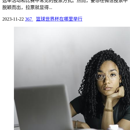
选举活动和比赛中常见的投票方式。然而，要想在微信投票中
脱颖而出，拉票就显得...
2023-11-22
367
篮球世界杯在哪里举行