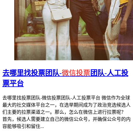
去哪里找投票团队-
微信投票
团队-人工投
票平台
去哪里找投票团队-微信投票团队-人工投票平台 微信作为全球
最大的社交媒体平台之一，在选举期间成为了政治竞选候选人
们主要的拉票渠道之一。那么，怎么在微信上进行拉票呢？
首先，候选人需要建立自己的微信公众号，并确保公众号的内
容能够吸引和留住...