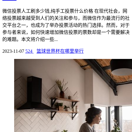
微信投票人工刷多少钱,纯手工投票什么价格 在现代社会，网
络投票越来越受到人们的关注和参与，而微信作为最流行的社
交平台之一，也成为了举办投票活动的热门选择。然而，对于
参与者来说，如何快速增加微信投票的票数却是一个需要解决
的难题。本文将介绍一些...
2023-11-07
524
篮球世界杯在哪里举行