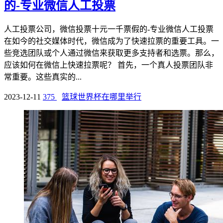
的-专业微信人工投票
人工投票公司，微信投票十元一千票假的-专业微信人工投票
在如今的社交媒体时代，微信成为了快速拉票的重要工具。一
些竞选团队或个人通过微信来获取更多支持者和选票。那么，
应该如何在微信上快速拉票呢？ 首先，一个真人投票团队非
常重要。这些真实的...
2023-12-11
375
篮球世界杯在哪里举行