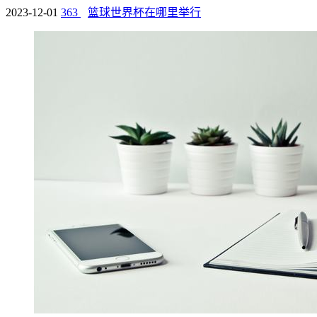
2023-12-01
363
篮球世界杯在哪里举行