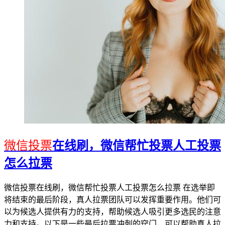
微信投票
在线刷，微信帮忙投票人工投票
怎么拉票
微信投票在线刷，微信帮忙投票人工投票怎么拉票 在选举即
将结束的最后阶段，真人拉票团队可以发挥重要作用。他们可
以为候选人提供有力的支持，帮助候选人吸引更多选民的注意
力和支持。以下是一些最后拉票冲刺的窍门，可以帮助真人拉