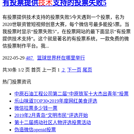
有投票提供
技术
支持的投票失败5
有投票提供技术支持的投票失败5今天遇到一个投票，名为
2020世联资管短视频创意大赛，每个微信号最多能投5票。当
我投票时显示“投票失败5”，在投票网站的最下面显示“有投票
提供技术支持”。这个就是著名的有投票系统，一款免费的微
信投票制作平台。我...
2022-05-29
487
篮球世界杯在哪里举行
共
30
条 1/2 页
首页
上一页
1
2
下一页
尾页
热门投票资讯
中原石油工程公司第二届“中原铁军十大杰出青年”投票
乐山味道TOP30•2019年度网红美食评选
微信拉票多少钱一票
2019年2月青岛“文明市民”评选开始
第十二届感动社区人物评选投票活动
伪造微信openid投票