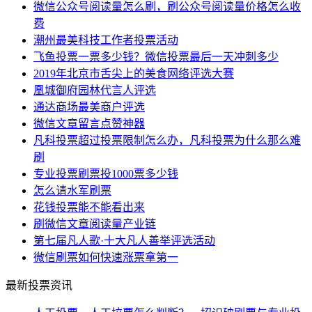
微信公众号阅读量怎么刷，刷公众号阅读量价格怎么收
费
潮州最美科技工作者投票活动
飞鱼投票一票多少钱？微信投票最后一天冲刺多少
2019年北京市舌尖上的美食网络评选大赛
凰城御府园林代言人评选
通达商场最美商户评选
微信文章留言点赞神器
凡科投票超过投票限制怎么办，凡科投票为什么那么难
刷
专业投票刷票投1000票多少钱
怎么请水军刷票
花钱投票能不能看出来
刷微信文章阅读量产业链
第七届凡人歌·十大凡人善举评选活动
微信刷票如何快速涨票拿第一
最新投票资讯