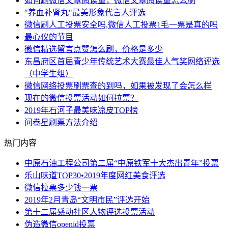
如何刷微信文章阅读量，微信文章阅读量怎么刷
"养血补肾丸"最美形象代言人评选
微信刷人工投票安全吗,微信人工投票1毛一票是真的吗
最心仪的节目
微信精选留言点赞怎么刷，价格是多少
东昌府区首届青少年传统艺术大赛最佳人气奖网络评选
（中学生组）
微信网络投票刷票查的到吗，如果被发现了会怎么样
现在的微信投票活动如何拉票？
2019年石河子最美味凉皮TOP榜
问卷星刷票方法介绍
热门内容
中原石油工程公司第二届“中原铁军十大杰出青年”投票
乐山味道TOP30•2019年度网红美食评选
微信拉票多少钱一票
2019年2月青岛“文明市民”评选开始
第十二届感动社区人物评选投票活动
伪造微信openid投票