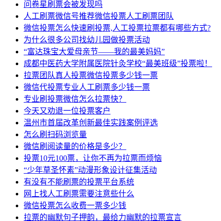
问卷星刷票会被发现吗
人工刷票微信号推荐微信投票人工刷票团队
微信投票怎么快速刷投票,人工投票拉票都有哪些方式?
为什么很多公司找幼儿园做投票活动
“富达珠宝大爱母亲节——我的最美妈妈”
成都中医药大学附属医院针灸学校“最美班级”投票啦！
拉票团队真人投票微信投票多少钱一票
微信代投票专业人工刷票多少钱一票
专业刷投票微信怎么拉票快？
今天又劝退一位投票客户
温州市首届改革创新最佳实践案例评选
怎么刷扫码浏览量
微信刷阅读量的价格是多少？
投票10元100票，让你不再为拉票而烦恼
“少年草圣怀素”动漫形象设计征集活动
有没有不能刷票的投票平台系统
网上找人工刷票需要注意些什么
微信投票怎么收费一票多少钱
拉票的幽默句子押韵，最给力幽默的拉票宣言