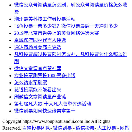
微信公众号阅读量怎么刷，刷公众号阅读量价格怎么收
费
潮州最美科技工作者投票活动
飞鱼投票一票多少钱？微信投票最后一天冲刺多少
2019年北京市舌尖上的美食网络评选大赛
凰城御府园林代言人评选
通达商场最美商户评选
凡科投票超过投票限制怎么办，凡科投票为什么那么难
刷
微信文章留言点赞神器
专业投票刷票投1000票多少钱
怎么请水军刷票
花钱投票能不能看出来
刷微信文章阅读量产业链
第七届凡人歌·十大凡人善举评选活动
微信刷票如何快速涨票拿第一
Copyright https://www.toupiaotuandui.com Inc All Rights
Reserved.
百皓投票团队
-
微信刷票
-
微信投票
-
人工投票
-
网站