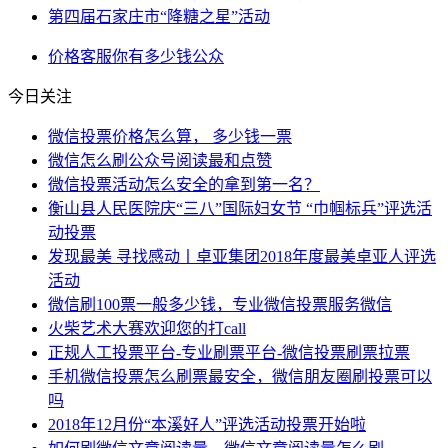
第四届石家庄市“降糖之星”活动
价格
客服
你有
多少钱
公众
今日关注
微信投票价格怎么算， 多少钱一票
微信怎么刷公众号阅读最和点赞
微信投票活动怎么安全的拿到第一名？
衡山县人民医院庆“三八”国际妇女节 “巾帼标兵”评选活
动投票
发现最美 寻找感动丨卓亚集团2018年度最美卓亚人评选
活动
微信刷100票一般多少钱，专业微信投票服务微信
火柴艺术大赛欢迎您的打call
正规人工投票平台-专业刷票平台-微信投票刷票拉票
手机微信投票怎么刷票最安全，微信朋友圈刷投票可以
吗
2018年12月份“本溪好人”评选活动投票开始啦