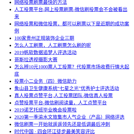
网络投票刷票最快的方法
人工投票平台-网上投票刷票-微信刷投票会不会被看出
来
网络投票和微信投票，都可以刷票以下是近期的成功案
例
100家贵州正规装饰企业三期
怎么人工刷票，人工刷票怎么刷的呢
2019帆软数据追梦人评选活动
哥斯拉透视摄影大赛
怎么辨10元1000票人工投票？代投票市场收费行情大起
底
投票小二业务（四）微信助力
象山县卫生健康系统“七星之光”优秀护士评选活动
真人投票点赞平台,人工投票团队-微信真人投票
点赞投票平台-微信刷阅读量，人工点赞平台
2019诺艺托班毕业晚会投票啦
2020第一季渝水文旅集市人气企业（产品）网络评选
微信刷票一开始就遥遥领先还是低调最后冲刺
时代中国 · 四会环江徒步最美笑容评比