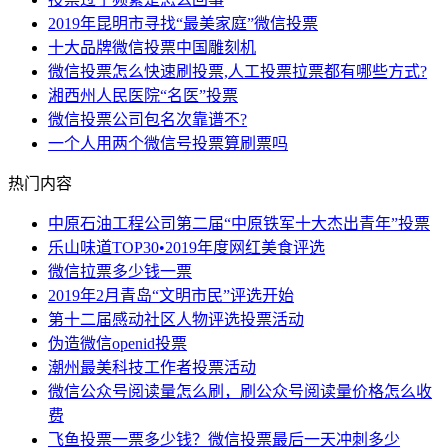
2019年昆明市寻找“最美家庭”微信投票
十大品牌微信投票中国雕刻机
微信投票怎么快速刷投票,人工投票拉票都有哪些方式?
湘西州人民医院“名医”投票
微信投票公司包名次靠谱不?
一个人用两个微信号投票算刷票吗
热门内容
中原石油工程公司第二届“中原铁军十大杰出青年”投票
乐山味道TOP30•2019年度网红美食评选
微信拉票多少钱一票
2019年2月青岛“文明市民”评选开始
第十二届感动社区人物评选投票活动
伪造微信openid投票
潮州最美科技工作者投票活动
微信公众号阅读量怎么刷，刷公众号阅读量价格怎么收
费
飞鱼投票一票多少钱？微信投票最后一天冲刺多少