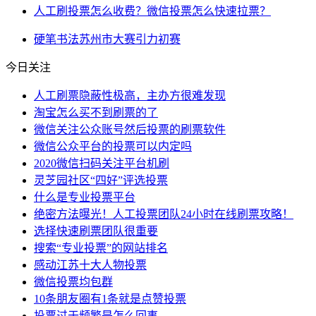
人工刷投票怎么收费？微信投票怎么快速拉票？
硬笔书法
苏州市
大赛
引力
初赛
今日关注
人工刷票隐蔽性极高，主办方很难发现
淘宝怎么买不到刷票的了
微信关注公众账号然后投票的刷票软件
微信公众平台的投票可以内定吗
2020微信扫码关注平台机刷
灵芝园社区“四好”评选投票
什么是专业投票平台
绝密方法曝光！人工投票团队24小时在线刷票攻略！
选择快速刷票团队很重要
搜索“专业投票”的网站排名
感动江苏十大人物投票
微信投票均包群
10条朋友圈有1条就是点赞投票
投票过于频繁是怎么回事