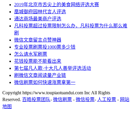
2019年北京市舌尖上的美食网络评选大赛
凰城御府园林代言人评选
通达商场最美商户评选
凡科投票超过投票限制怎么办，凡科投票为什么那么难
刷
微信文章留言点赞神器
专业投票刷票投1000票多少钱
怎么请水军刷票
花钱投票能不能看出来
第七届凡人歌·十大凡人善举评选活动
刷微信文章阅读量产业链
微信刷票如何快速涨票拿第一
Copyright https://www.toupiaotuandui.com Inc All Rights
Reserved.
百皓投票团队
-
微信刷票
-
微信投票
-
人工投票
-
网站
地图