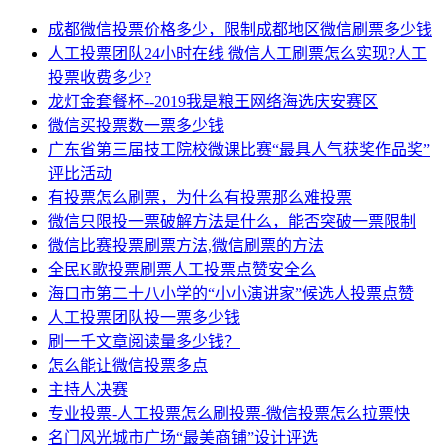
成都微信投票价格多少，限制成都地区微信刷票多少钱
人工投票团队24小时在线 微信人工刷票怎么实现?人工
投票收费多少?
龙灯金套餐杯--2019我是粮王网络海选庆安赛区
微信买投票数一票多少钱
广东省第三届技工院校微课比赛“最具人气获奖作品奖”
评比活动
有投票怎么刷票，为什么有投票那么难投票
微信只限投一票破解方法是什么，能否突破一票限制
微信比赛投票刷票方法,微信刷票的方法
全民K歌投票刷票人工投票点赞安全么
海口市第二十八小学的“小小演讲家”候选人投票点赞
人工投票团队投一票多少钱
刷一千文章阅读量多少钱？
怎么能让微信投票多点
主持人决赛
专业投票-人工投票怎么刷投票-微信投票怎么拉票快
名门风光城市广场“最美商铺”设计评选