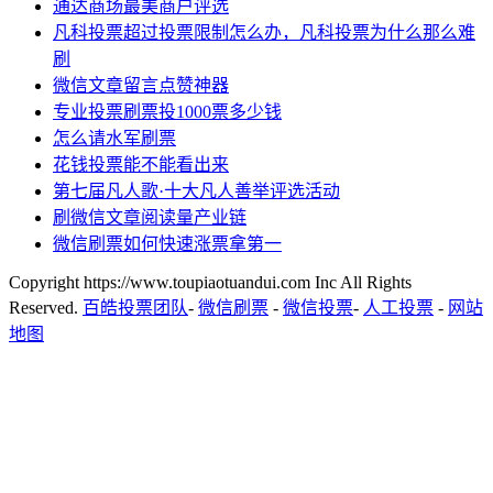
通达商场最美商户评选
凡科投票超过投票限制怎么办，凡科投票为什么那么难
刷
微信文章留言点赞神器
专业投票刷票投1000票多少钱
怎么请水军刷票
花钱投票能不能看出来
第七届凡人歌·十大凡人善举评选活动
刷微信文章阅读量产业链
微信刷票如何快速涨票拿第一
Copyright https://www.toupiaotuandui.com Inc All Rights
Reserved.
百皓投票团队
-
微信刷票
-
微信投票
-
人工投票
-
网站
地图