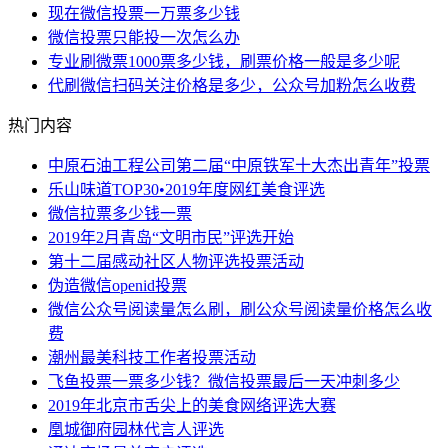
现在微信投票一万票多少钱
微信投票只能投一次怎么办
专业刷微票1000票多少钱，刷票价格一般是多少呢
代刷微信扫码关注价格是多少，公众号加粉怎么收费
热门内容
中原石油工程公司第二届“中原铁军十大杰出青年”投票
乐山味道TOP30•2019年度网红美食评选
微信拉票多少钱一票
2019年2月青岛“文明市民”评选开始
第十二届感动社区人物评选投票活动
伪造微信openid投票
微信公众号阅读量怎么刷，刷公众号阅读量价格怎么收
费
潮州最美科技工作者投票活动
飞鱼投票一票多少钱？微信投票最后一天冲刺多少
2019年北京市舌尖上的美食网络评选大赛
凰城御府园林代言人评选