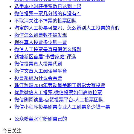
选手本小时获得票数已达到上限
微信投票一票几分钱的有没有？
不取消关注不掉票的投票团队
淘宝的人工投票可靠吗，怎么辨别人工投票的真假
微信怎么刷票数不被发现
现在真人投票多少钱一票
微信人工投票是真是假怎么辨别
钱塘新区首届“书香家庭”评选
微信投票真人投票代刷
微信文章人工阅读量平台
投票系统为什么会吞票
珠江监理2018年劳动最美职工摄影大赛投票
优质微信人工投票-微信投票如何高效拉票
微信刷阅读量-点赞投票平台-人工投票团队
微信小程序投票刷票专业人工刷票多少钱一票
公众
粉丝
水军
粉刷
自己的
今日关注