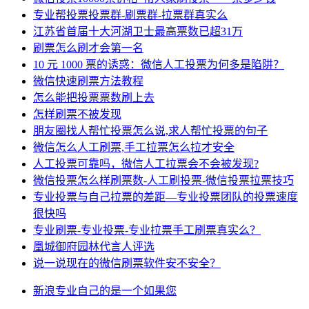
专业帮投票投票群-刷票群-拉票群真实么
江苏省首届十大河湖卫士最高票数已超31万
刷票怎么刷才会第一名
10 元 1000 票的诱惑：微信人工投票为何多是陷阱？
微信快速刷票方法教程
怎么能把投票票数刷上去
怎样刷票不被发现
朋友圈找人帮忙投票怎么说,求人帮忙投票的句子
微信怎么人工刷票,手工拉票怎么拉才安全
人工投票可靠吗，微信人工拉票会不会被发现?
微信投票怎么样刷票数-人工刷投票-微信投票拉票技巧
专业投票与自己拉票的差距—专业投票团队的投票速度
很快吗
专业刷票-专业投票-专业拉票手工刷票真实么？
凰城御府园林代言人评选
说一说现在的微信刷票软件安不安全？
新浪
专业
自己的
是一个
如果您