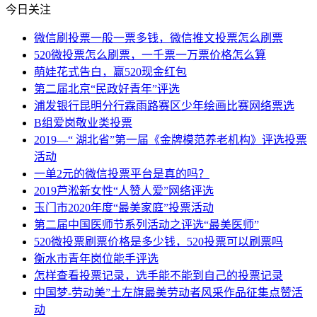
今日关注
微信刷投票一般一票多钱，微信推文投票怎么刷票
520微投票怎么刷票，一千票一万票价格怎么算
萌娃花式告白，赢520现金红包
第二届北京“民政好青年”评选
浦发银行昆明分行霖雨路赛区少年绘画比赛网络票选
B组爱岗敬业类投票
2019—“ 湖北省”第一届《金牌模范养老机构》评选投票
活动
一单2元的微信投票平台是真的吗？
2019芦淞新女性“人赞人爱”网络评选
玉门市2020年度“最美家庭”投票活动
第二届中国医师节系列活动之评选“最美医师”
520微投票刷票价格是多少钱，520投票可以刷票吗
衡水市青年岗位能手评选
怎样查看投票记录，选手能不能到自己的投票记录
中国梦-劳动美”土左旗最美劳动者风采作品征集点赞活
动