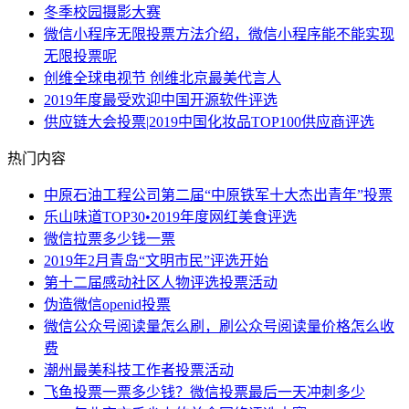
冬季校园摄影大赛
微信小程序无限投票方法介绍，微信小程序能不能实现
无限投票呢
创维全球电视节 创维北京最美代言人
2019年度最受欢迎中国开源软件评选
供应链大会投票|2019中国化妆品TOP100供应商评选
热门内容
中原石油工程公司第二届“中原铁军十大杰出青年”投票
乐山味道TOP30•2019年度网红美食评选
微信拉票多少钱一票
2019年2月青岛“文明市民”评选开始
第十二届感动社区人物评选投票活动
伪造微信openid投票
微信公众号阅读量怎么刷，刷公众号阅读量价格怎么收
费
潮州最美科技工作者投票活动
飞鱼投票一票多少钱？微信投票最后一天冲刺多少