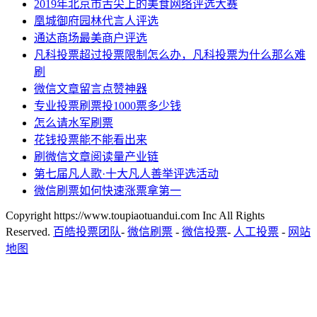
2019年北京市舌尖上的美食网络评选大赛
凰城御府园林代言人评选
通达商场最美商户评选
凡科投票超过投票限制怎么办，凡科投票为什么那么难
刷
微信文章留言点赞神器
专业投票刷票投1000票多少钱
怎么请水军刷票
花钱投票能不能看出来
刷微信文章阅读量产业链
第七届凡人歌·十大凡人善举评选活动
微信刷票如何快速涨票拿第一
Copyright https://www.toupiaotuandui.com Inc All Rights
Reserved.
百皓投票团队
-
微信刷票
-
微信投票
-
人工投票
-
网站
地图