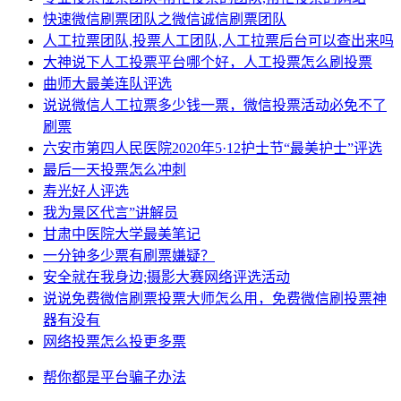
快速微信刷票团队之微信诚信刷票团队
人工拉票团队,投票人工团队,人工拉票后台可以查出来吗
大神说下人工投票平台哪个好，人工投票怎么刷投票
曲师大最美连队评选
说说微信人工拉票多少钱一票，微信投票活动必免不了
刷票
六安市第四人民医院2020年5·12护士节“最美护士”评选
最后一天投票怎么冲刺
寿光好人评选
我为景区代言”讲解员
甘肃中医院大学最美笔记
一分钟多少票有刷票嫌疑？
安全就在我身边;摄影大赛网络评选活动
说说免费微信刷票投票大师怎么用，免费微信刷投票神
器有没有
网络投票怎么投更多票
帮你
都是
平台
骗子
办法