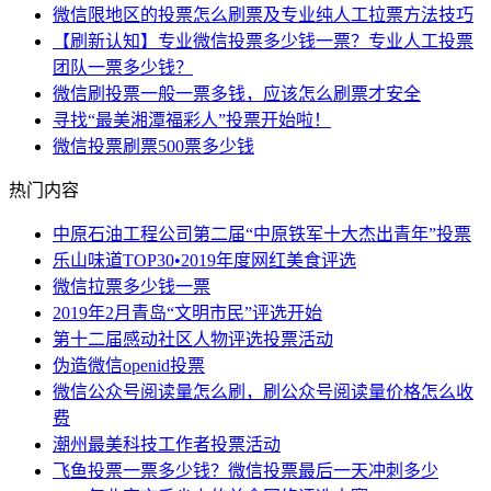
微信限地区的投票怎么刷票及专业纯人工拉票方法技巧
【刷新认知】专业微信投票多少钱一票？专业人工投票
团队一票多少钱？
微信刷投票一般一票多钱，应该怎么刷票才安全
寻找“最美湘潭福彩人”投票开始啦！
微信投票刷票500票多少钱
热门内容
中原石油工程公司第二届“中原铁军十大杰出青年”投票
乐山味道TOP30•2019年度网红美食评选
微信拉票多少钱一票
2019年2月青岛“文明市民”评选开始
第十二届感动社区人物评选投票活动
伪造微信openid投票
微信公众号阅读量怎么刷，刷公众号阅读量价格怎么收
费
潮州最美科技工作者投票活动
飞鱼投票一票多少钱？微信投票最后一天冲刺多少