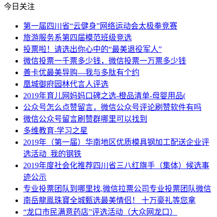
今日关注
第一届四川省“云健身”网络运动会太极拳竞赛
旅游服务系第四届模范班级竞选
投票啦！请选出你心中的“最美退役军人”
微信投票一千票多少钱，微信投票一万票多少钱
善卡优最美导购—我与多肽有个约
凰城御府园林代言人评选
2019年育儿网妈妈口碑之选-橙品清单-母婴用品(
公众号怎么点赞留言，微信公众号评论刷赞软件有吗
微信公众号留言刷赞群哪里可以找到
多维教育-学习之星
2019年（第一届）华南地区优质模具钢加工配送企业评
选活动_我的钢铁
2019年度社会化推荐四川省三八红旗手（集体）候选事
迹公示
专业投票团队到哪里找,微信拉票公司专业投票团队微信
南岳龍鳯珠寶全城甄选最美情侣！ 十万豪礼等您拿
“龙口市民满意药店”评选活动（大众网龙口）