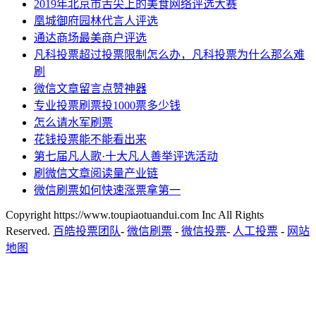
2019年北京市舌尖上的美食网络评选大赛
凰城御府园林代言人评选
通达商场最美商户评选
凡科投票超过投票限制怎么办，凡科投票为什么那么难
刷
微信文章留言点赞神器
专业投票刷票投1000票多少钱
怎么请水军刷票
花钱投票能不能看出来
第七届凡人歌·十大凡人善举评选活动
刷微信文章阅读量产业链
微信刷票如何快速涨票拿第一
Copyright https://www.toupiaotuandui.com Inc All Rights
Reserved.
百皓投票团队
-
微信刷票
-
微信投票
-
人工投票
-
网站
地图