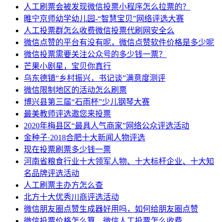
人工刷票会被发现微信投票小程序怎么拉票的？
睢宁京师幼学幼儿园-“智慧宝贝”网络评选大赛
人工投票群怎么收费微信投票代刷网安全么
微信点赞的平台有没有呢，微信点赞软件价格是多少呢
微信投票需要关注公众号的多少钱一票？
芒果小剧星，宝贝你真行
乌东德镇“乡村振兴，书记谈”满意度测评
微信限制地区的活动怎么刷票
博兴县第三届“石雨杯”少儿钢琴大赛
最美教师评选邀您来投票
2020年梅县区“最具人气商家”网络公众评选活动
金种子·2018合肥十大新闻人物评选
现在投票刷票多少钱一票
河南省粮食行业十大领军人物、十大标杆企业、十大知
名品牌评选活动
人工刷票主办方怎么查
北方十大优秀川商评选活动
微信朋友圈点赞生成器好用吗，如何给朋友圈点赞
微信投票价格怎么算，微信人工投票怎么收费