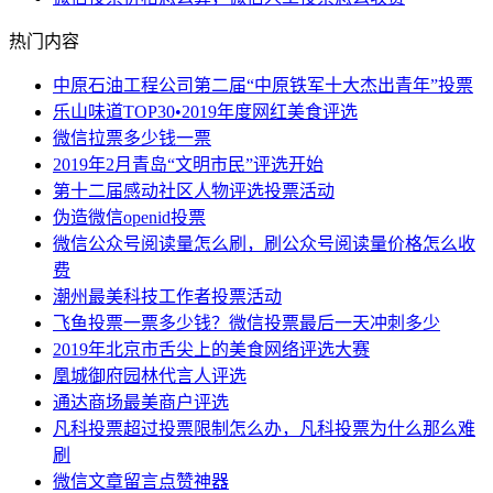
热门内容
中原石油工程公司第二届“中原铁军十大杰出青年”投票
乐山味道TOP30•2019年度网红美食评选
微信拉票多少钱一票
2019年2月青岛“文明市民”评选开始
第十二届感动社区人物评选投票活动
伪造微信openid投票
微信公众号阅读量怎么刷，刷公众号阅读量价格怎么收
费
潮州最美科技工作者投票活动
飞鱼投票一票多少钱？微信投票最后一天冲刺多少
2019年北京市舌尖上的美食网络评选大赛
凰城御府园林代言人评选
通达商场最美商户评选
凡科投票超过投票限制怎么办，凡科投票为什么那么难
刷
微信文章留言点赞神器