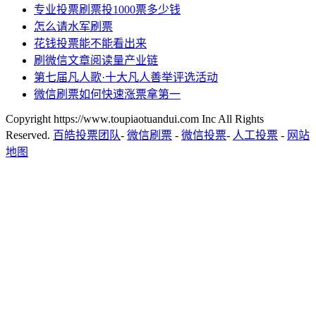
专业投票刷票投1000票多少钱
怎么请水军刷票
花钱投票能不能看出来
刷微信文章阅读量产业链
第七届凡人歌·十大凡人善举评选活动
微信刷票如何快速涨票拿第一
Copyright https://www.toupiaotuandui.com Inc All Rights
Reserved.
百皓投票团队
-
微信刷票
-
微信投票
-
人工投票
-
网站
地图