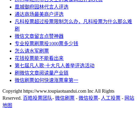
凰城御府园林代言人评选
通达商场最美商户评选
凡科投票超过投票限制怎么办，凡科投票为什么那么难
刷
微信文章留言点赞神器
专业投票刷票投1000票多少钱
怎么请水军刷票
花钱投票能不能看出来
第七届凡人歌·十大凡人善举评选活动
刷微信文章阅读量产业链
微信刷票如何快速涨票拿第一
Copyright https://www.toupiaotuandui.com Inc All Rights
Reserved.
百皓投票团队
-
微信刷票
-
微信投票
-
人工投票
-
网站
地图