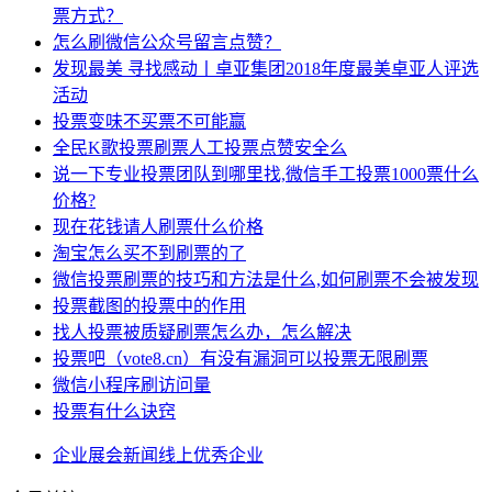
票方式？
怎么刷微信公众号留言点赞？
发现最美 寻找感动丨卓亚集团2018年度最美卓亚人评选
活动
投票变味不买票不可能赢
全民K歌投票刷票人工投票点赞安全么
说一下专业投票团队到哪里找,微信手工投票1000票什么
价格?
现在花钱请人刷票什么价格
淘宝怎么买不到刷票的了
微信投票刷票的技巧和方法是什么,如何刷票不会被发现
投票截图的投票中的作用
找人投票被质疑刷票怎么办，怎么解决
投票吧（vote8.cn）有没有漏洞可以投票无限刷票
微信小程序刷访问量
投票有什么诀窍
企业
展会
新闻
线上
优秀企业