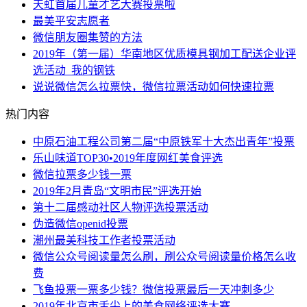
天虹首届儿童才艺大赛投票啦
最美平安志愿者
微信朋友圈集赞的方法
2019年（第一届）华南地区优质模具钢加工配送企业评
选活动_我的钢铁
说说微信怎么拉票快，微信拉票活动如何快速拉票
热门内容
中原石油工程公司第二届“中原铁军十大杰出青年”投票
乐山味道TOP30•2019年度网红美食评选
微信拉票多少钱一票
2019年2月青岛“文明市民”评选开始
第十二届感动社区人物评选投票活动
伪造微信openid投票
潮州最美科技工作者投票活动
微信公众号阅读量怎么刷，刷公众号阅读量价格怎么收
费
飞鱼投票一票多少钱？微信投票最后一天冲刺多少
2019年北京市舌尖上的美食网络评选大赛