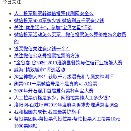
今日关注
人工投票刷票器微信投票代刷网安全么
微信投票5000票多少钱,微信刷五千票多少钱
关注“优生活十”，参加“宝贝之星”评选
微信投票活动怎么买票，微信投票怎么算价格怎么收费
的
钱买微信关注多少钱一个？
关注微信公众号投票拉票的方法
"金谷春·谷30杯"2019淮滨县餐饮与住宿行业技能大赛
威海“精致城市”评选活动
淘宝神物大PK！获取千万级曝光和专属女神测评
刷票0.01一票微信号是不是真的可以投票
2020年开石婴用首届爱荷美杯萌宝大赛
人工拉票价格是多少，网络拉票纯人工多少钱？
洛阳网-百姓呼声2019年度群众诉求办理满意度调查
我和祖国共成长 我是最美护旗手
帮投票团队-帮投票代投拉票-帮忙投票人工投票10元
1000票网站