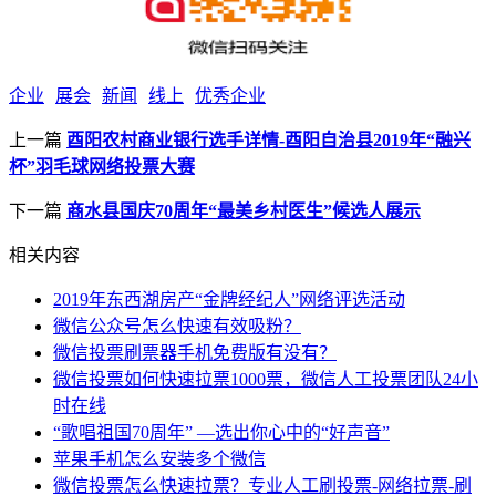
企业
展会
新闻
线上
优秀企业
上一篇
酉阳农村商业银行选手详情-酉阳自治县2019年“融兴
杯”羽毛球网络投票大赛
下一篇
商水县国庆70周年“最美乡村医生”候选人展示
相关内容
2019年东西湖房产“金牌经纪人”网络评选活动
微信公众号怎么快速有效吸粉？
微信投票刷票器手机免费版有没有？
微信投票如何快速拉票1000票，微信人工投票团队24小
时在线
“歌唱祖国70周年” —选出你心中的“好声音”
苹果手机怎么安装多个微信
微信投票怎么快速拉票？专业人工刷投票-网络拉票-刷