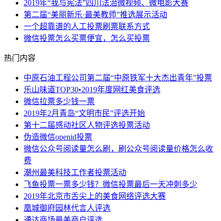
2019年“我与宪法”四川法治微视频、微电影大赛
第二届“美丽新乐·最美教师”推选展示活动
一个超靠谱的人工投票刷票联系方式
微信投票怎么买票便宜，怎么买投票
热门内容
中原石油工程公司第二届“中原铁军十大杰出青年”投票
乐山味道TOP30•2019年度网红美食评选
微信拉票多少钱一票
2019年2月青岛“文明市民”评选开始
第十二届感动社区人物评选投票活动
伪造微信openid投票
微信公众号阅读量怎么刷，刷公众号阅读量价格怎么收
费
潮州最美科技工作者投票活动
飞鱼投票一票多少钱？微信投票最后一天冲刺多少
2019年北京市舌尖上的美食网络评选大赛
凰城御府园林代言人评选
通达商场最美商户评选