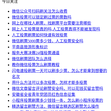
今日关注
微信公众号扫码刷关注怎么收费
微信投票可以锁定刷过票的票数吗
网上在哪找人刷票，找刷票平台需要注意哪些
网上人工投票是真的吗,人工投票真得不能被发现吗
人工投票刷票如何快速有效投票
微信刷票5000票多少钱，人工投票安全吗
平南县旅游形象标识
服务大赛决赛24强投票通道
微信刷票团队怎么选择
教你微信投票怎么刷票教程
闪电速投刷票一天可以刷多少票，怎么才能拿到想要的
名次
用什么方法可以多次投票，怎样才能多投票
微信文章留言评论刷赞安全吗，可以花钱买留言赞吗
安徽省全省青年党团员红色信息征集
小程序投票刷票多少钱钱一条，怎么刷小程序投票的
精选留言刷赞方法，微信留言精选区刷赞怎么操作