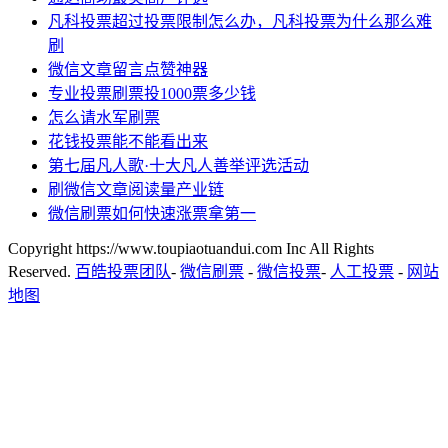
凡科投票超过投票限制怎么办，凡科投票为什么那么难
刷
微信文章留言点赞神器
专业投票刷票投1000票多少钱
怎么请水军刷票
花钱投票能不能看出来
第七届凡人歌·十大凡人善举评选活动
刷微信文章阅读量产业链
微信刷票如何快速涨票拿第一
Copyright https://www.toupiaotuandui.com Inc All Rights
Reserved.
百皓投票团队
-
微信刷票
-
微信投票
-
人工投票
-
网站
地图