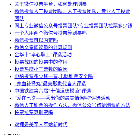
关于微信投票平台，如何处理刷票
微信投票人工投票团队，人工投票团队，专业人工投票
团队
网上专业微信公众号投票团队?专业投票团队拉票多少钱
一个人用两个微信号投票算刷票吗
微信投票可以内定吗
微信文章阅读量的计算规则
金华市“孝心职工”评选活动
投票截图的投票中的作用
投票热度小于票数的原因
电脑投票多少钱一票,电脑刷票安全吗
"养血补肾丸"最美形象代言人评选
中国铁建第六届“十佳道德模范”评选
“爱在七夕——秀出你的最美情侣照”评选活动
微信人工刷票的操作方法，微信公众号点赞刷票的方法
投票拉票算刷票吗
双拥
最美
军人
军嫂
新时代