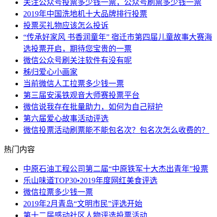
关注公众号投票多少钱一票，公众号刷票多少钱一票
2019年中国洗地机十大品牌排行投票
投票买礼物应该怎么投诉
“传承好家风 书香润童年” 宿迁市第四届儿童故事大赛海
选投票开启，期待您宝贵的一票
微信公众号刷关注软件有没有呢
秭归爱心小画家
当前微信人工拉票多少钱一票
第三届安溪铁观音大师赛投票平台
微信说我存在批量助力，如何为自己辩护
第六届爱心故事活动评选
微信投票活动刷票能不能包名次？包名次怎么收费的？
热门内容
中原石油工程公司第二届“中原铁军十大杰出青年”投票
乐山味道TOP30•2019年度网红美食评选
微信拉票多少钱一票
2019年2月青岛“文明市民”评选开始
第十二届感动社区人物评选投票活动