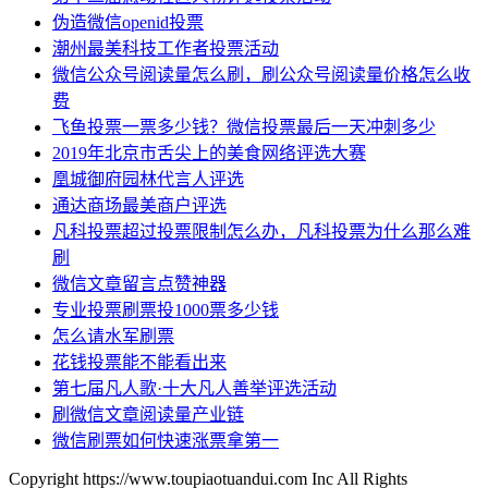
伪造微信openid投票
潮州最美科技工作者投票活动
微信公众号阅读量怎么刷，刷公众号阅读量价格怎么收
费
飞鱼投票一票多少钱？微信投票最后一天冲刺多少
2019年北京市舌尖上的美食网络评选大赛
凰城御府园林代言人评选
通达商场最美商户评选
凡科投票超过投票限制怎么办，凡科投票为什么那么难
刷
微信文章留言点赞神器
专业投票刷票投1000票多少钱
怎么请水军刷票
花钱投票能不能看出来
第七届凡人歌·十大凡人善举评选活动
刷微信文章阅读量产业链
微信刷票如何快速涨票拿第一
Copyright https://www.toupiaotuandui.com Inc All Rights