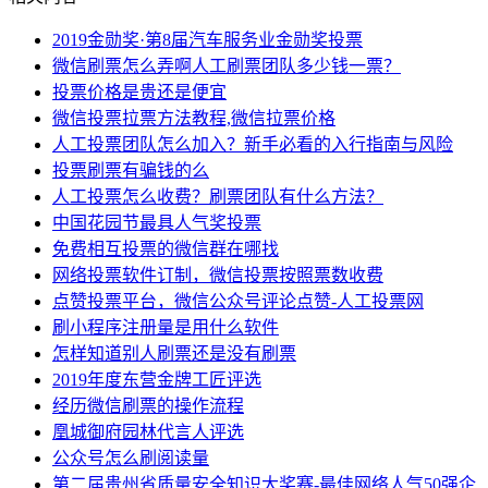
2019金勋奖·第8届汽车服务业金勋奖投票
微信刷票怎么弄啊人工刷票团队多少钱一票？
投票价格是贵还是便宜
微信投票拉票方法教程,微信拉票价格
人工投票团队怎么加入？新手必看的入行指南与风险
投票刷票有骗钱的么
人工投票怎么收费？刷票团队有什么方法？
中国花园节最具人气奖投票
免费相互投票的微信群在哪找
网络投票软件订制，微信投票按照票数收费
点赞投票平台，微信公众号评论点赞-人工投票网
刷小程序注册量是用什么软件
怎样知道别人刷票还是没有刷票
2019年度东营金牌工匠评选
经历微信刷票的操作流程
凰城御府园林代言人评选
公众号怎么刷阅读量
第二届贵州省质量安全知识大奖赛-最佳网络人气50强企