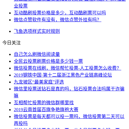
业投票
互动酷刷投票价格是多少，互动酷刷票可以吗
微信点赞软件有没有，微信点赞外挂有吗？
飞鱼
选项
样式
实时
规则
今日关注
自己怎么刷微信阅读量
全民云投票刷票价格是多少钱一票
微信投票在线刷，微信帮忙投票-人工投票怎么收费？
2019钢铁中国·第十二届浙江黑色产业链高峰论坛
九龙坡区“最美家庭”评选
微信里投票送钻石是真的吗，钻石投票合法吗属于诈骗
嘛
互相帮忙投票的微信群哪里找
2019云南首届百旗争艳旗袍大赛
微信投票是每天都可以投一票吗，微信投票第二天可以
再投吗