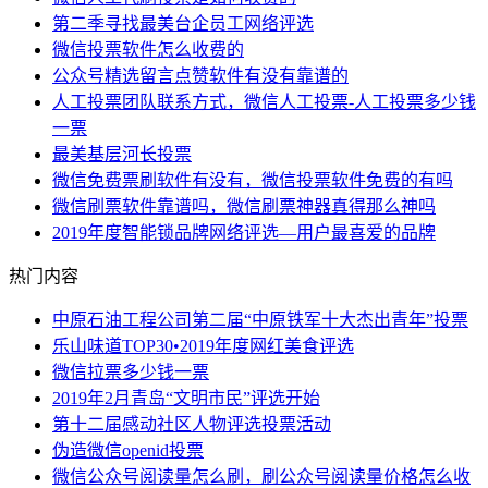
第二季寻找最美台企员工网络评选
微信投票软件怎么收费的
公众号精选留言点赞软件有没有靠谱的
人工投票团队联系方式，微信人工投票-人工投票多少钱
一票
最美基层河长投票
微信免费票刷软件有没有，微信投票软件免费的有吗
微信刷票软件靠谱吗，微信刷票神器真得那么神吗
2019年度智能锁品牌网络评选—用户最喜爱的品牌
热门内容
中原石油工程公司第二届“中原铁军十大杰出青年”投票
乐山味道TOP30•2019年度网红美食评选
微信拉票多少钱一票
2019年2月青岛“文明市民”评选开始
第十二届感动社区人物评选投票活动
伪造微信openid投票
微信公众号阅读量怎么刷，刷公众号阅读量价格怎么收