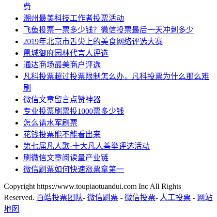
费
潮州最美科技工作者投票活动
飞鱼投票一票多少钱？微信投票最后一天冲刺多少
2019年北京市舌尖上的美食网络评选大赛
凰城御府园林代言人评选
通达商场最美商户评选
凡科投票超过投票限制怎么办，凡科投票为什么那么难
刷
微信文章留言点赞神器
专业投票刷票投1000票多少钱
怎么请水军刷票
花钱投票能不能看出来
第七届凡人歌·十大凡人善举评选活动
刷微信文章阅读量产业链
微信刷票如何快速涨票拿第一
Copyright https://www.toupiaotuandui.com Inc All Rights
Reserved.
百皓投票团队
-
微信刷票
-
微信投票
-
人工投票
-
网站
地图