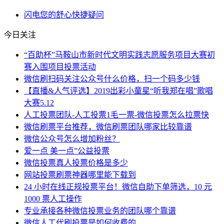
闪电
您的
舒心
快捷
疑问
今日关注
“百助杯”马鞍山市新时代文明实践志愿服务项目大赛初
赛入围项目投票活动
微信刷扫码关注公众号什么价格，扫一个码多少钱
【直播&人气评选】2019出彩小童星“听我郑在唱”歌唱
大赛5.12
人工投票团队-人工投票1毛一票-微信投票怎么拉票快
微信刷票平台推荐，微信刷票团队哪家比较靠谱
微信公众号怎么增加粉丝？
爱一点 美一点”公益投票
微信投票真人投票价格是多少
网站投票刷票神器哪里能下载到
24 小时在线正规投票平台！微信自助下单筛选，10 元
1000 票人工操作
专业承接各种微信投票业务的团队哪个靠谱
微信人工代刷投票是如何收费的