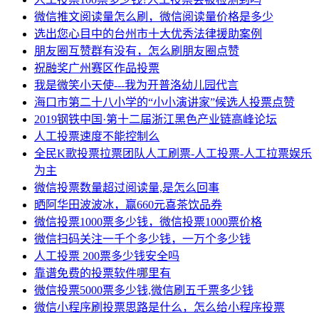
微信推文阅读量怎么刷，微信阅读量价格是多少
选出您心目中的台州市十大优秀法律援助案例
朋友圈互赞群有没有，怎么刷朋友圈点赞
祝融奖广州赛区作品投票
我是微笑小天使---我为开普洛幼儿园代言
海口市第二十八小学的“小小演讲家”候选人投票点赞
2019钢铁中国·第十二届浙江黑色产业链高峰论坛
人工投票速度不能控制么
全民K歌投票拉票团队人工刷票-人工投票-人工拉票娱乐
为主
微信投票数量超过阅读量,是怎么回事
晒阿华田波波冰，赢660元喜茶饮品券
微信投票1000票多少钱，微信投票1000票价格
微信扫码关注一千个多少钱，一万个多少钱
人工投票 200票多少钱安全吗
靠谱免费的投票软件哪里有
微信投票5000票多少钱,微信刷五千票多少钱
微信小程序刷投票思路是什么，怎么给小程序投票