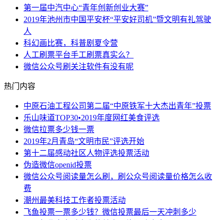
第一届中汽中心“青年创新创业大赛”
2019年池州市中国平安杯“平安好司机”暨文明有礼驾驶
人
科幻画比赛，科普剧夏令营
人工刷票平台手工刷票真实么？
微信公众号刷关注软件有没有呢
热门内容
中原石油工程公司第二届“中原铁军十大杰出青年”投票
乐山味道TOP30•2019年度网红美食评选
微信拉票多少钱一票
2019年2月青岛“文明市民”评选开始
第十二届感动社区人物评选投票活动
伪造微信openid投票
微信公众号阅读量怎么刷，刷公众号阅读量价格怎么收
费
潮州最美科技工作者投票活动
飞鱼投票一票多少钱？微信投票最后一天冲刺多少