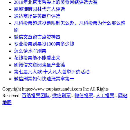
2019年北京市舌尖上的美食网络评选大赛
凰城御府园林代言人评选
通达商场最美商户评选
凡科投票超过投票限制怎么办，凡科投票为什么那么难
刷
微信文章留言点赞神器
专业投票刷票投1000票多少钱
怎么请水军刷票
花钱投票能不能看出来
刷微信文章阅读量产业链
第七届凡人歌·十大凡人善举评选活动
微信刷票如何快速涨票拿第一
Copyright https://www.toupiaotuandui.com Inc All Rights
Reserved.
百皓投票团队
-
微信刷票
-
微信投票
-
人工投票
-
网站
地图