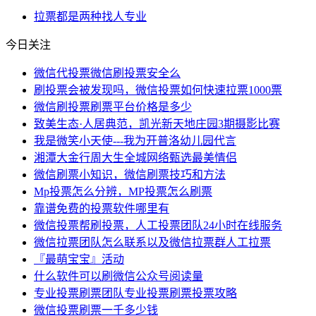
拉票
都是
两种
找人
专业
今日关注
微信代投票微信刷投票安全么
刷投票会被发现吗，微信投票如何快速拉票1000票
微信刷投票刷票平台价格是多少
致美生态·人居典范，凯光新天地庄园3期摄影比赛
我是微笑小天使---我为开普洛幼儿园代言
湘潭大金行周大生全城网络甄选最美情侣
微信刷票小知识，微信刷票技巧和方法
Mp投票怎么分辨，MP投票怎么刷票
靠谱免费的投票软件哪里有
微信投票帮刷投票，人工投票团队24小时在线服务
微信拉票团队怎么联系以及微信拉票群人工拉票
『最萌宝宝』活动
什么软件可以刷微信公众号阅读量
专业投票刷票团队专业投票刷票投票攻略
微信投票刷票一千多少钱