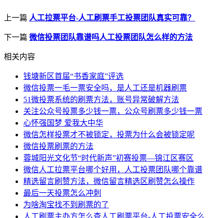
上一篇
人工拉票平台-人工刷票手工投票团队真实可靠？
下一篇
微信投票团队靠谱吗人工投票团队怎么样的方法
相关内容
钱塘新区首届“书香家庭”评选
微信投票一毛一票安全吗，是人工还是机器刷票
51微投票系统的刷票方法，账号异常破解方法
关注公众号投票多少钱一票，公众号刷票多少钱一票
心怀强国梦 爱我大中华
微信怎样投票才不被锁定，投票为什么会被锁定呢
微信投票刷票的方法
蓉城阳光文化节“时代新声”初赛投票—锦江区赛区
微信人工拉票平台哪个好用，人工投票团队哪个靠谱
精选留言刷赞方法，微信留言精选区刷赞怎么操作
最后一天投票怎么冲刺
为啥淘宝找不到刷票的了
人工刷票主办方怎么查人工刷票平台-人工投票安全么