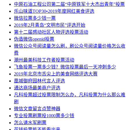
中原石油工程公司第二届“中原铁军十大杰出青年”投票
乐山味道TOP30•2019年度网红美食评选
微信拉票多少钱一票
2019年2月青岛“文明市民”评选开始
第十二届感动社区人物评选投票活动
伪造微信openid投票
微信公众号阅读量怎么刷，刷公众号阅读量价格怎么收
费
潮州最美科技工作者投票活动
飞鱼投票一票多少钱？微信投票最后一天冲刺多少
2019年北京市舌尖上的美食网络评选大赛
凰城御府园林代言人评选
通达商场最美商户评选
凡科投票超过投票限制怎么办，凡科投票为什么那么难
刷
微信文章留言点赞神器
专业投票刷票投1000票多少钱
怎么请水军刷票
花钱投票能不能看出来