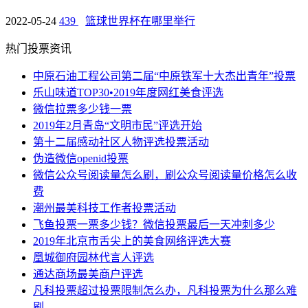
2022-05-24
439
篮球世界杯在哪里举行
热门投票资讯
中原石油工程公司第二届“中原铁军十大杰出青年”投票
乐山味道TOP30•2019年度网红美食评选
微信拉票多少钱一票
2019年2月青岛“文明市民”评选开始
第十二届感动社区人物评选投票活动
伪造微信openid投票
微信公众号阅读量怎么刷，刷公众号阅读量价格怎么收
费
潮州最美科技工作者投票活动
飞鱼投票一票多少钱？微信投票最后一天冲刺多少
2019年北京市舌尖上的美食网络评选大赛
凰城御府园林代言人评选
通达商场最美商户评选
凡科投票超过投票限制怎么办，凡科投票为什么那么难
刷