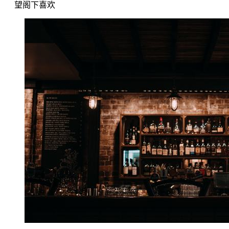
望阁下喜欢