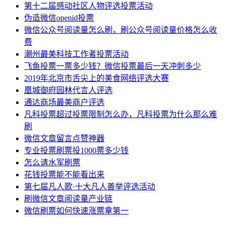
第十二届感动社区人物评选投票活动
伪造微信openid投票
微信公众号阅读量怎么刷，刷公众号阅读量价格怎么收
费
潮州最美科技工作者投票活动
飞鱼投票一票多少钱？微信投票最后一天冲刺多少
2019年北京市舌尖上的美食网络评选大赛
凰城御府园林代言人评选
通达商场最美商户评选
凡科投票超过投票限制怎么办，凡科投票为什么那么难
刷
微信文章留言点赞神器
专业投票刷票投1000票多少钱
怎么请水军刷票
花钱投票能不能看出来
第七届凡人歌·十大凡人善举评选活动
刷微信文章阅读量产业链
微信刷票如何快速涨票拿第一