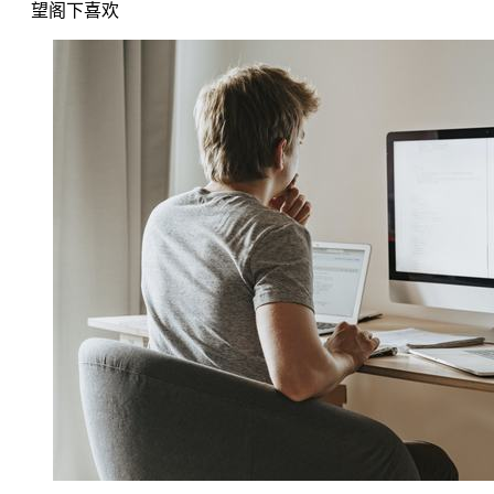
望阁下喜欢